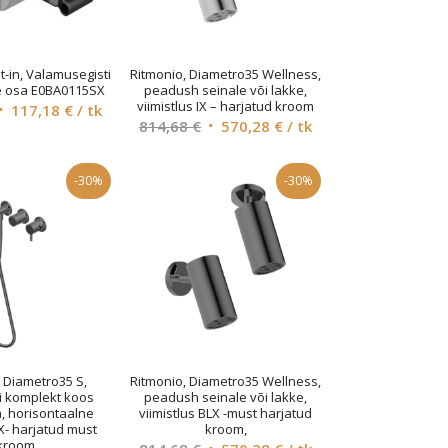
lt-in, Valamusegisti
Ritmonio, Diametro35 Wellness,
e osa E0BA0115SX
peadush seinale või lakke,
viimistlus IX – harjatud kroom
Algne
Current
117,18
€
/ tk
Algne
Current
814,68
€
570,28
€
/ tk
hind
price
hind
price
li:
is:
oli:
is:
167,40 €.
117,18 €.
-30%
-30%
814,68 €.
570,28 €.
, Diametro35 S,
Ritmonio, Diametro35 Wellness,
i komplekt koos
peadush seinale või lakke,
, horisontaalne
viimistlus BLX -must harjatud
X- harjatud must
kroom,
kroom
Algne
Current