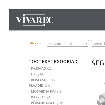
KAUBAMÄRK
SEERIA
Filtreeri
Kaubamärk: kõik
Seeria: 
SEG
TOOTEKATEGOORIAD
FASSAAD
(20)
HPL
(76)
KERAAMILISED
PLAADID
(243)
MOSAIIK JA KIVI
(16)
PARKETT
(4)
PÕRANDAKATE
(20)