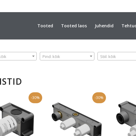
Tooted
Tooted laos
Juhendid
Tehtu
PIND
STIIL
kõik
Pind: kõik
Stiil: kõik
ISTID
-30%
-30%