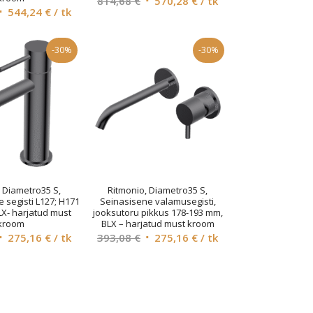
814,68
€
570,28
€
/ tk
Algne
Current
544,24
€
/ tk
hind
price
hind
price
oli:
is:
li:
is:
814,68 €.
570,28 €.
-30%
-30%
777,48 €.
544,24 €.
, Diametro35 S,
Ritmonio, Diametro35 S,
segisti L127; H171
Seinasisene valamusegisti,
BLX- harjatud must
jooksutoru pikkus 178-193 mm,
kroom
BLX – harjatud must kroom
Algne
Current
Algne
Current
275,16
€
/ tk
393,08
€
275,16
€
/ tk
hind
price
hind
price
li:
is:
oli:
is:
393,08 €.
275,16 €.
393,08 €.
275,16 €.