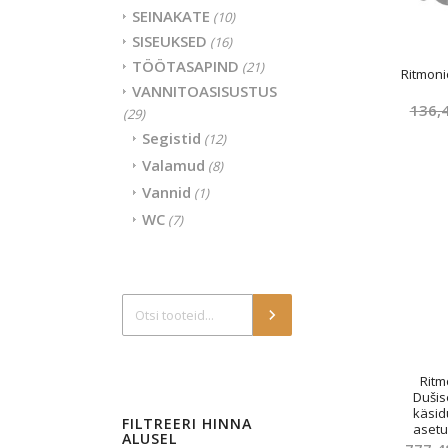
SEINAKATE
(10)
SISEUKSED
(16)
TÖÖTASAPIND
(21)
Ritmonio
VANNITOASISUSTUS
136,
(29)
Segistid
(12)
Valamud
(8)
Vannid
(1)
WC
(7)
Ritm
Dušis
käsid
FILTREERI HINNA
asetu
ALUSEL