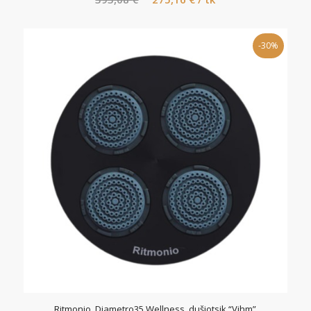
hind
price
oli:
is:
-30%
393,08 €.
275,16 €.
Ritmonio, Diametro35 Wellness, dušiotsik “Vihm”