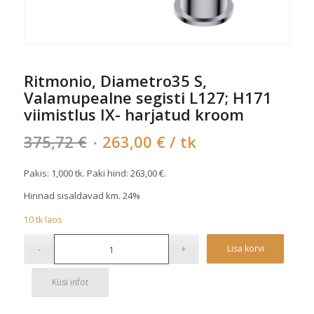
Ritmonio, Diametro35 S,
Valamupealne segisti L127; H171
viimistlus IX- harjatud kroom
Algne
Current
375,72
€
263,00
€
/ tk
hind
price
oli:
is:
Pakis: 1,000 tk. Paki hind:
263,00
€
.
375,72 €.
263,00 €.
Hinnad sisaldavad km. 24%
10
tk
laos
Alterna
Lisa korvi
Küsi infot