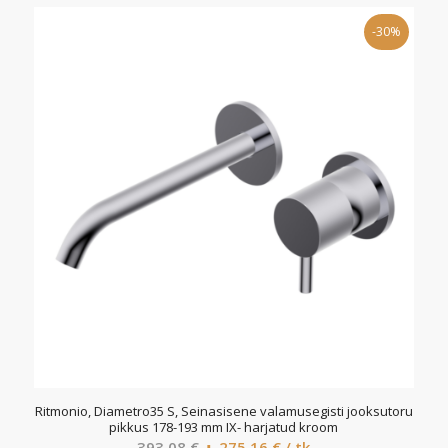
-30%
Ritmonio, Diametro35 S, Seinasisene valamusegisti jooksutoru
pikkus 178-193 mm IX- harjatud kroom
Algne
Current
393,08
€
275,16
€
/ tk