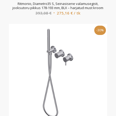
Ritmonio, Diametro35 S, Seinasisene valamusegisti,
jooksutoru pikkus 178-193 mm, BLX – harjatud must kroom
Algne
Current
393,08
€
275,16
€
/ tk
hind
price
oli:
is:
-30%
393,08 €.
275,16 €.