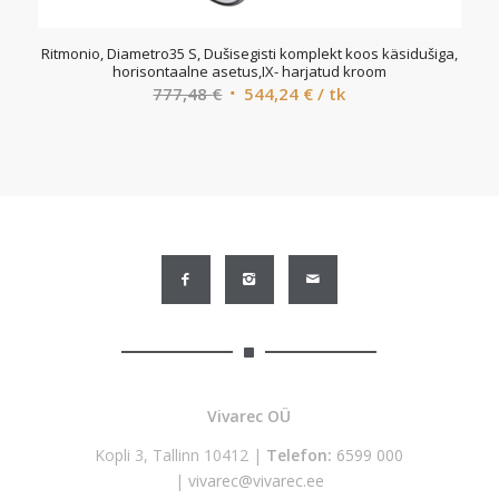
Ritmonio, Diametro35 S, Dušisegisti komplekt koos käsidušiga,
horisontaalne asetus,IX- harjatud kroom
Algne
Current
777,48
€
544,24
€
/ tk
hind
price
oli:
is:
777,48 €.
544,24 €.
Vivarec OÜ
Kopli 3, Tallinn 10412 |
Telefon:
6599 000
|
vivarec@vivarec.ee