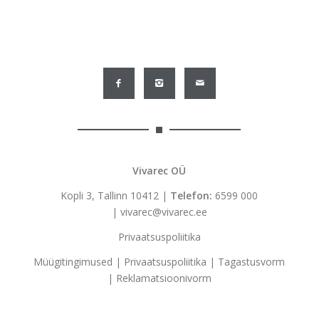
Vivarec OÜ
Kopli 3, Tallinn 10412 |
Telefon:
6599 000
|
vivarec@vivarec.ee
Privaatsuspoliitika
Müügitingimused
|
Privaatsuspoliitika
|
Tagastusvorm
|
Reklamatsioonivorm