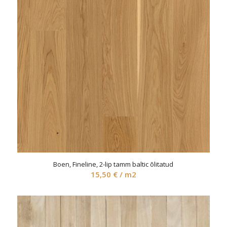
Boen, Fineline, 2-lip tamm baltic õlitatud
15,50
€
/ m2