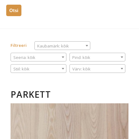
Otsi
KAUBAMÄRK
Filtreeri
Kaubamärk: kõik
SEERIA
PIND
Seeria: kõik
Pind: kõik
STIIL
VÄRV
Stiil: kõik
Värv: kõik
PARKETT