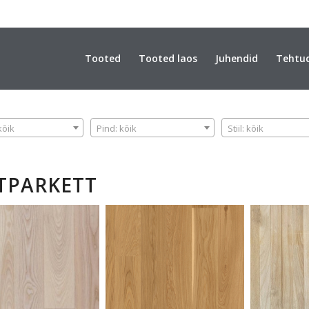
Tooted
Tooted laos
Juhendid
Tehtu
PIND
STIIL
kõik
Pind: kõik
Stiil: kõik
TPARKETT