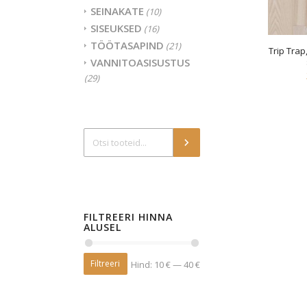
SEINAKATE
(10)
SISEUKSED
(16)
TÖÖTASAPIND
(21)
Trip Tra
VANNITOASISUSTUS
(29)
FILTREERI HINNA
ALUSEL
Filtreeri
Hind:
10 €
—
40 €