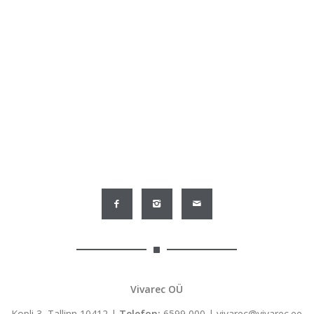
Vivarec OÜ
Kopli 3, Tallinn 10412 |
Telefon:
6599 000
|
vivarec@vivarec.ee