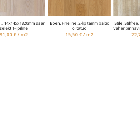
p, ‚, 14x145x1820mm saar
Boen, Fineline, 2-lip tamm baltic
Stile, Stilfre
selekt 1-lipiline
õlitatud
vaher pinnavi
31,00
€
/ m2
15,50
€
/ m2
22,