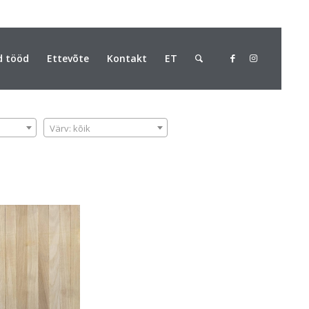
d tööd
Ettevõte
Kontakt
ET
VÄRV
Värv: kõik