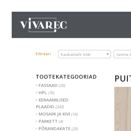
KAUBAMÄRK
SEERIA
Filtreeri
Kaubamärk: kõik
Seeria: 
PUI
TOOTEKATEGOORIAD
FASSAAD
(20)
HPL
(76)
KERAAMILISED
PLAADID
(243)
MOSAIIK JA KIVI
(16)
PARKETT
(4)
PÕRANDAKATE
(20)