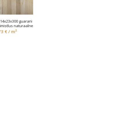
e, 14x23x300 guarani
imistlus naturaalne
73
€
/ m²