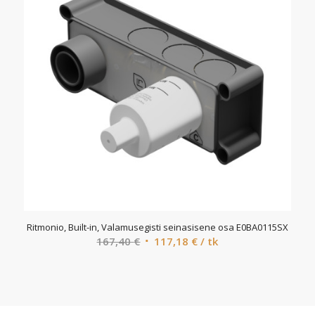
Ritmonio, Built-in, Valamusegisti seinasisene osa E0BA0115SX
Algne
Current
167,40
€
117,18
€
/ tk
hind
price
oli:
is:
167,40 €.
117,18 €.