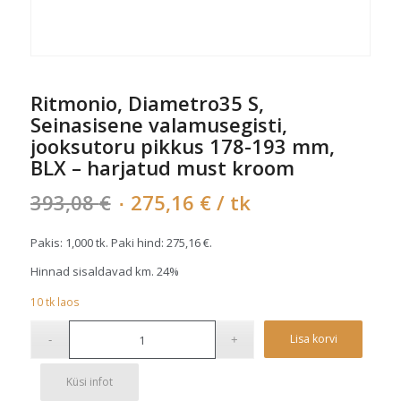
Ritmonio, Diametro35 S,
Seinasisene valamusegisti,
jooksutoru pikkus 178-193 mm,
BLX – harjatud must kroom
Algne
Current
393,08
€
275,16
€
/ tk
hind
price
oli:
is:
Pakis: 1,000 tk. Paki hind:
275,16
€
.
393,08 €.
275,16 €.
Hinnad sisaldavad km. 24%
10
tk
laos
Alterna
Lisa korvi
Küsi infot