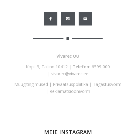
Vivarec OÜ
Kopli 3, Tallinn 10412 |
Telefon:
6599 000
|
vivarec@vivarec.ee
Müügitingimused
|
Privaatsuspoliitika
|
Tagastusvorm
|
Reklamatsioonivorm
MEIE INSTAGRAM