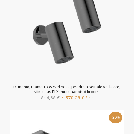
Ritmonio, Diametro35 Wellness, peadush seinale või lakke,
viimistlus BLX -must harjatud kroom,
Algne
Current
814,68
€
570,28
€
/ tk
hind
price
oli:
is:
-30%
814,68 €.
570,28 €.