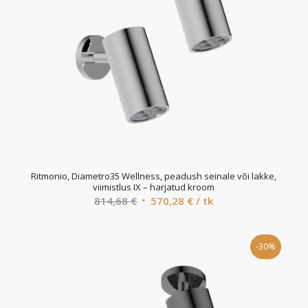
Ritmonio, Diametro35 Wellness, peadush seinale või lakke,
viimistlus IX – harjatud kroom
Algne
Current
814,68
€
570,28
€
/ tk
hind
price
oli:
is:
-30%
814,68 €.
570,28 €.