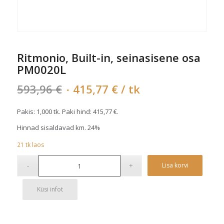
Ritmonio, Built-in, seinasisene osa
PM0020L
Algne
Current
593,96
€
415,77
€
/ tk
hind
price
oli:
is:
Pakis: 1,000 tk. Paki hind:
415,77
€
.
593,96 €.
415,77 €.
Hinnad sisaldavad km. 24%
21
tk
laos
Alterna
Lisa korvi
Küsi infot