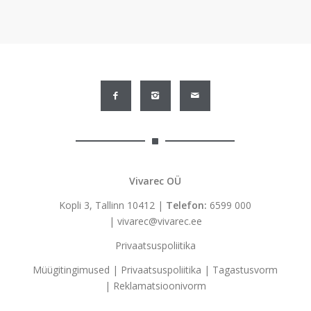
oli:
is:
777,48 €.
544,24 €.
Vivarec OÜ
Kopli 3, Tallinn 10412 |
Telefon:
6599 000
|
vivarec@vivarec.ee
Privaatsuspoliitika
Müügitingimused
|
Privaatsuspoliitika
|
Tagastusvorm
|
Reklamatsioonivorm