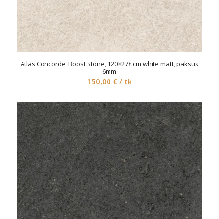
Atlas Concorde, Boost Stone, 120×278 cm white matt, paksus
6mm
150,00
€
/ tk