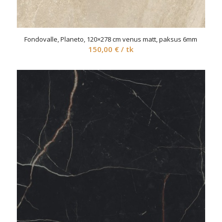
Fondovalle, Planeto, 120×278 cm venus matt, paksus 6mm
150,00
€
/ tk