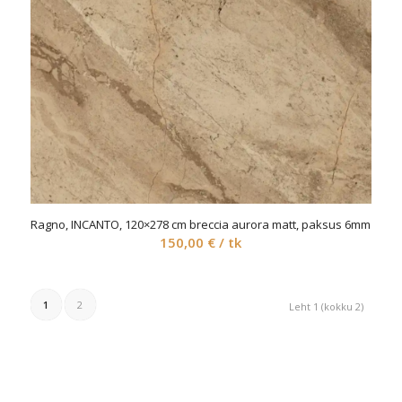
Ragno, INCANTO, 120×278 cm breccia aurora matt, paksus 6mm
150,00
€
/ tk
1
2
Leht 1 (kokku 2)