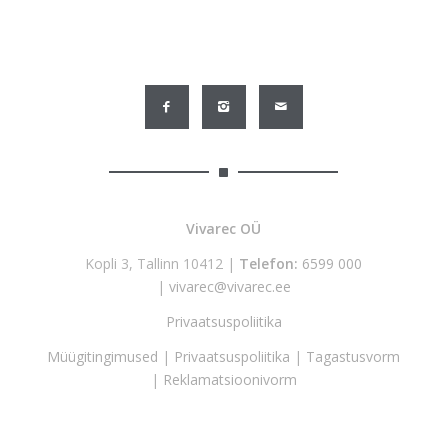
Vivarec OÜ
Kopli 3, Tallinn 10412 |
Telefon:
6599 000
|
vivarec@vivarec.ee
Privaatsuspoliitika
Müügitingimused
|
Privaatsuspoliitika
|
Tagastusvorm
|
Reklamatsioonivorm