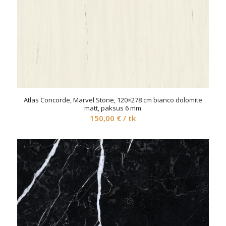
Atlas Concorde, Marvel Stone, 120×278 cm bianco dolomite
matt, paksus 6 mm
150,00
€
/ tk