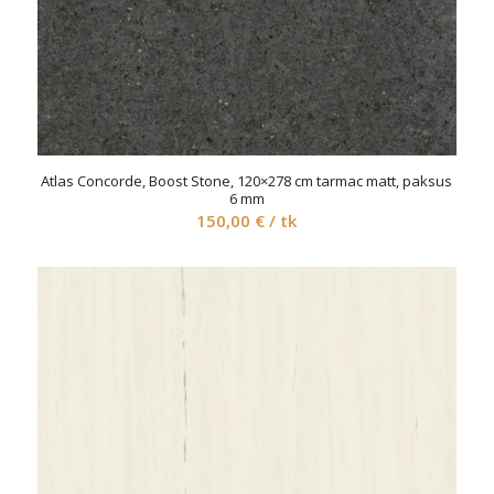
Atlas Concorde, Boost Stone, 120×278 cm tarmac matt, paksus
6 mm
150,00
€
/ tk