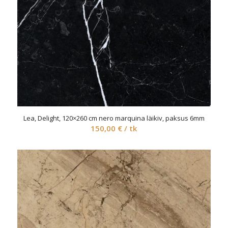
Lea, Delight, 120×260 cm nero marquina läikiv, paksus 6mm
150,00
€
/ tk