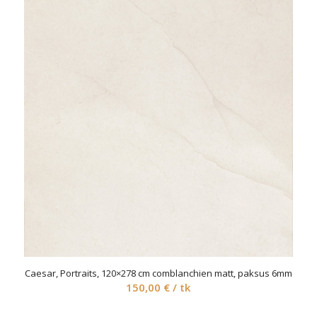
Caesar, Portraits, 120×278 cm comblanchien matt, paksus 6mm
150,00
€
/ tk