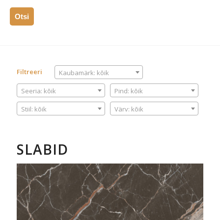
Otsi
KAUBAMÄRK
Filtreeri
Kaubamärk: kõik
SEERIA
PIND
Seeria: kõik
Pind: kõik
STIIL
VÄRV
Stiil: kõik
Värv: kõik
SLABID