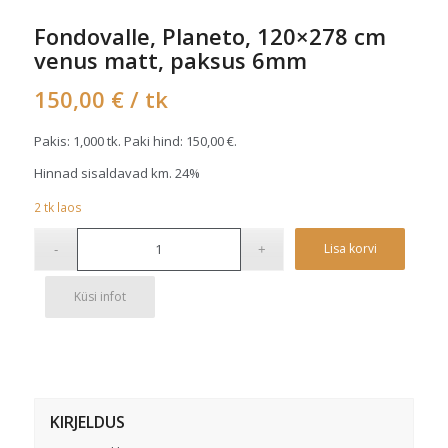
Fondovalle, Planeto, 120×278 cm
venus matt, paksus 6mm
150,00
€
/ tk
Pakis: 1,000 tk. Paki hind:
150,00
€
.
Hinnad sisaldavad km. 24%
2
tk
laos
Alterna
Lisa korvi
Küsi infot
KIRJELDUS