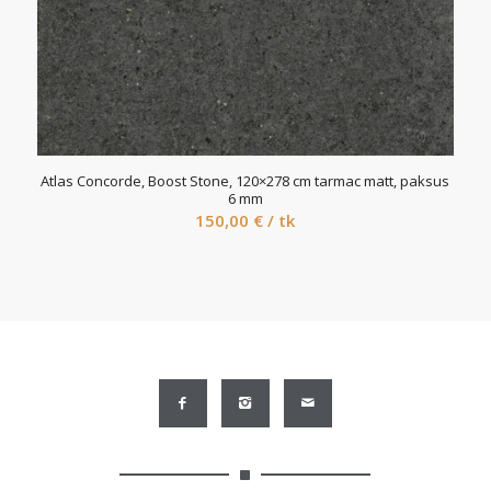
Atlas Concorde, Boost Stone, 120×278 cm tarmac matt, paksus
6 mm
150,00
€
/ tk