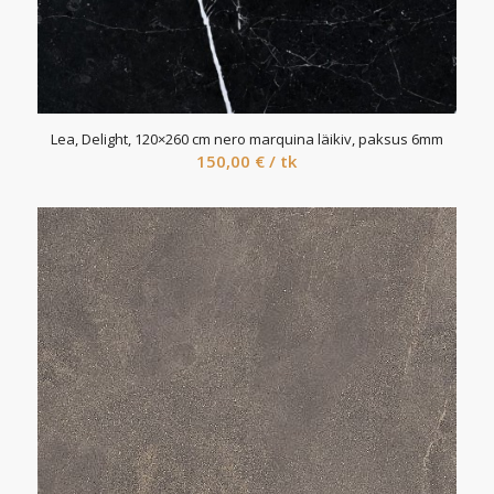
Lea, Delight, 120×260 cm nero marquina läikiv, paksus 6mm
150,00
€
/ tk