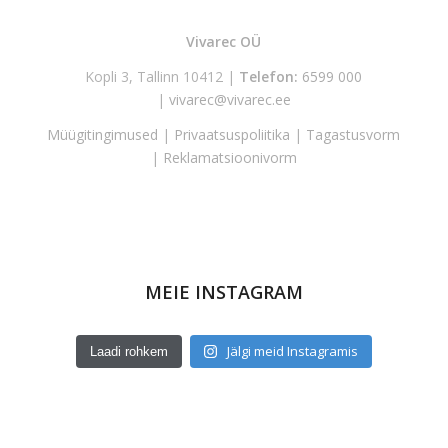
Vivarec OÜ
Kopli 3, Tallinn 10412 |
Telefon:
6599 000
|
vivarec@vivarec.ee
Müügitingimused
|
Privaatsuspoliitika
|
Tagastusvorm
|
Reklamatsioonivorm
MEIE INSTAGRAM
Jälgi meid Instagramis
Laadi rohkem