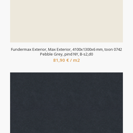
Fundermax Exterior, Max Exterior, 4100x1300x6 mm, toon 0742
Pebble Grey, pind NY, B-s2,d0
81,90
€
/ m2