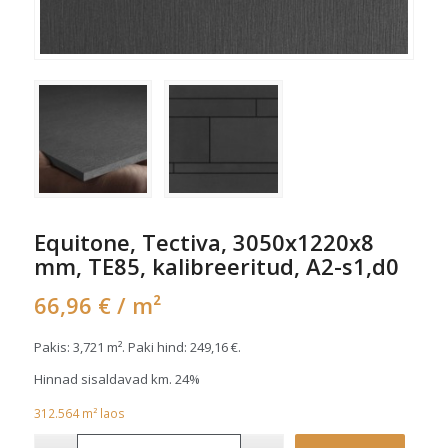
Equitone, Tectiva, 3050x1220x8
mm, TE85, kalibreeritud, A2-s1,d0
66,96
€
/ m²
Pakis: 3,721 m². Paki hind:
249,16
€
.
Hinnad sisaldavad km. 24%
312.564
m²
laos
Alterna