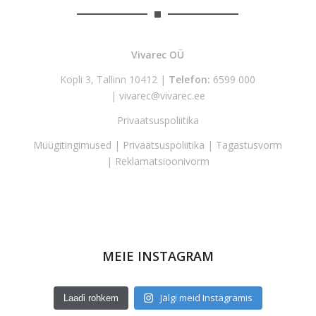
Vivarec OÜ
Kopli 3, Tallinn 10412 |
Telefon:
6599 000
|
vivarec@vivarec.ee
Privaatsuspoliitika
Müügitingimused
|
Privaatsuspoliitika
|
Tagastusvorm
|
Reklamatsioonivorm
MEIE INSTAGRAM
Jälgi meid Instagramis
Laadi rohkem