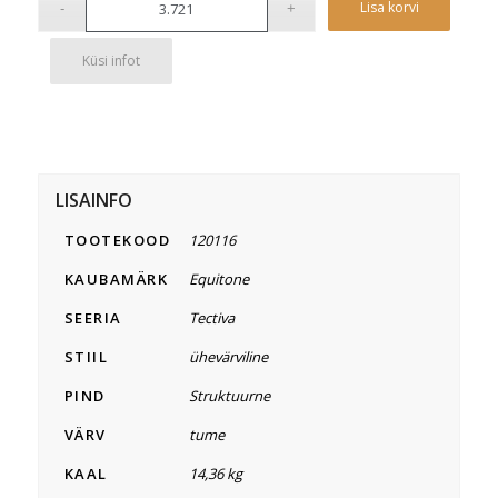
Lisa korvi
Küsi infot
LISAINFO
TOOTEKOOD
120116
KAUBAMÄRK
Equitone
SEERIA
Tectiva
STIIL
ühevärviline
PIND
Struktuurne
VÄRV
tume
KAAL
14,36 kg