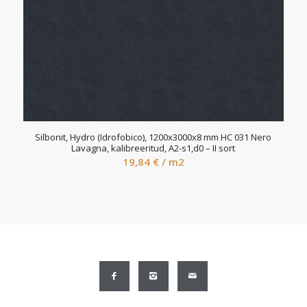
Silbonit, Hydro (Idrofobico), 1200x3000x8 mm HC 031 Nero
Lavagna, kalibreeritud, A2-s1,d0 – II sort
19,84
€
/ m2