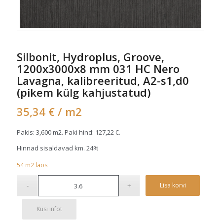
Silbonit, Hydroplus, Groove,
1200x3000x8 mm 031 HC Nero
Lavagna, kalibreeritud, A2-s1,d0
(pikem külg kahjustatud)
35,34
€
/ m2
Pakis: 3,600 m2. Paki hind:
127,22
€
.
Hinnad sisaldavad km. 24%
54
m2
laos
Alterna
Lisa korvi
Küsi infot