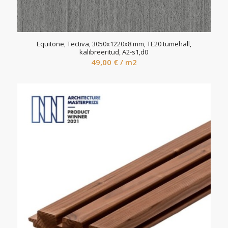
Equitone, Tectiva, 3050x1220x8 mm, TE20 tumehall,
kalibreeritud, A2-s1,d0
49,00
€
/ m2