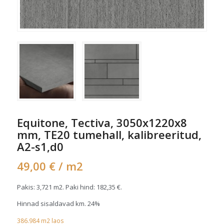
Equitone, Tectiva, 3050x1220x8
mm, TE20 tumehall, kalibreeritud,
A2-s1,d0
49,00
€
/ m2
Pakis: 3,721 m2. Paki hind:
182,35
€
.
Hinnad sisaldavad km. 24%
386.984
m2
laos