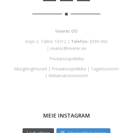
Vivarec OÜ
Kopli 3, Tallinn 10412 |
Telefon:
6599 000
|
vivarec@vivarec.ee
Privaatsuspoliitika
Müügitingimused
|
Privaatsuspoliitika
|
Tagastusvorm
|
Reklamatsioonivorm
MEIE INSTAGRAM