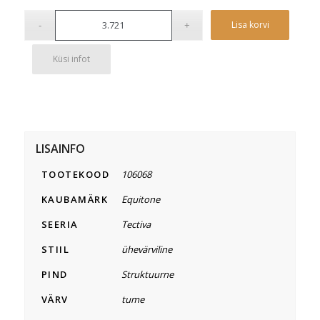
Alterna
Lisa korvi
Küsi infot
LISAINFO
TOOTEKOOD
106068
KAUBAMÄRK
Equitone
SEERIA
Tectiva
STIIL
ühevärviline
PIND
Struktuurne
VÄRV
tume