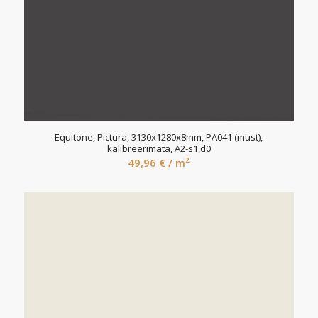
Equitone, Pictura, 3130x1280x8mm, PA041 (must),
kalibreerimata, A2-s1,d0
49,96
€
/ m²