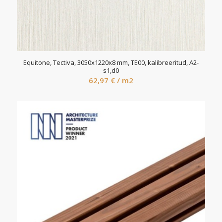
Equitone, Tectiva, 3050x1220x8 mm, TE00, kalibreeritud, A2-
s1,d0
62,97
€
/ m2