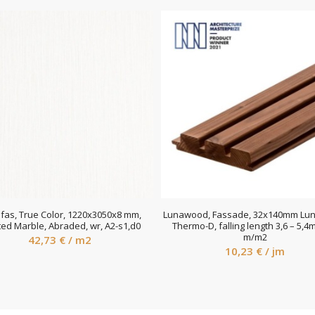
fas, True Color, 1220x3050x8 mm,
Lunawood, Fassade, 32x140mm Luna
ted Marble, Abraded, wr, A2-s1,d0
Thermo-D, falling length 3,6 – 5,4m
m/m2
42,73
€
/ m2
10,23
€
/ jm