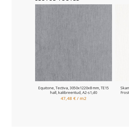
Equitone, Tectiva, 3050x1220x8 mm, TE15
Skan
hall, kalibreeritud, A2-s1,d0
Fros
47,48
€
/ m2