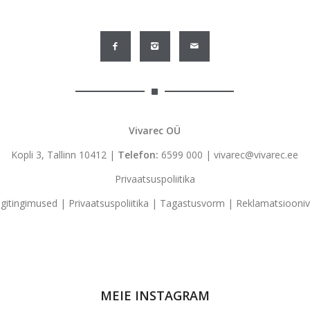
Vivarec OÜ
Kopli 3, Tallinn 10412 |
Telefon:
6599 000
|
vivarec@vivarec.ee
Privaatsuspoliitika
gitingimused
|
Privaatsuspoliitika
|
Tagastusvorm
|
Reklamatsiooni
MEIE INSTAGRAM