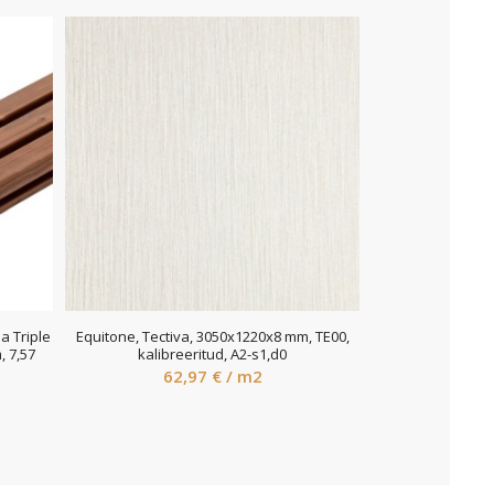
 Triple
Equitone, Tectiva, 3050x1220x8 mm, TE00,
, 7,57
kalibreeritud, A2-s1,d0
62,97
€
/ m2