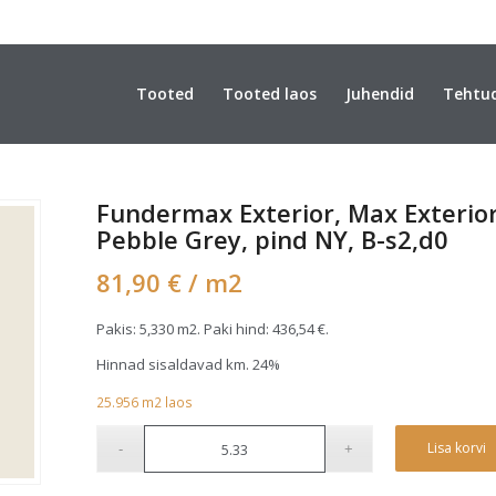
Tooted
Tooted laos
Juhendid
Tehtu
Fundermax Exterior, Max Exterio
Pebble Grey, pind NY, B-s2,d0
81,90
€
/ m2
Pakis: 5,330 m2. Paki hind:
436,54
€
.
Hinnad sisaldavad km. 24%
25.956
m2
laos
Lisa korvi