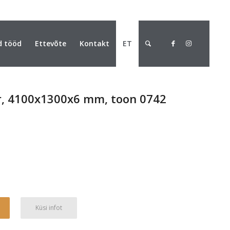
d tööd
Ettevõte
Kontakt
ET
r, 4100x1300x6 mm, toon 0742
Alternative:
Küsi infot