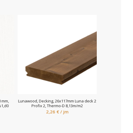
8 mm,
Lunawood, Decking, 26x117mm Luna deck 2
s1,d0
Profix 2, Thermo-D 8,13m/m2
2,26
€
/ jm