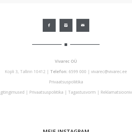
Vivarec OÜ
Kopli 3, Tallinn 10412 |
Telefon:
6599 000
|
vivarec@vivarec.ee
Privaatsuspoliitika
gitingimused
|
Privaatsuspoliitika
|
Tagastusvorm
|
Reklamatsiooni
MEIE INSTAGRAM