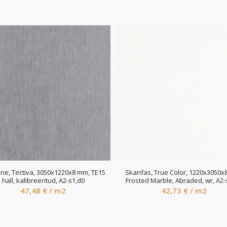
one, Tectiva, 3050x1220x8 mm, TE15
Skanfas, True Color, 1220x3050x
hall, kalibreeritud, A2-s1,d0
Frosted Marble, Abraded, wr, A2-
47,48
€
/ m2
42,73
€
/ m2