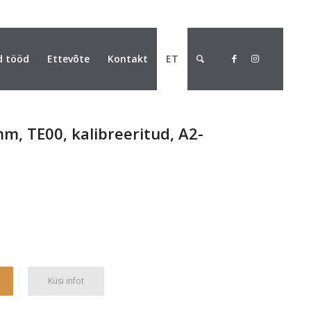
d tööd
Ettevõte
Kontakt
ET
m, TE00, kalibreeritud, A2-
Alternative:
Küsi infot