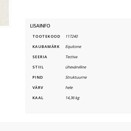
LISAINFO
TOOTEKOOD
117240
KAUBAMÄRK
Equitone
SEERIA
Tectiva
STIIL
ühevärviline
PIND
Struktuurne
VÄRV
hele
KAAL
14,36 kg