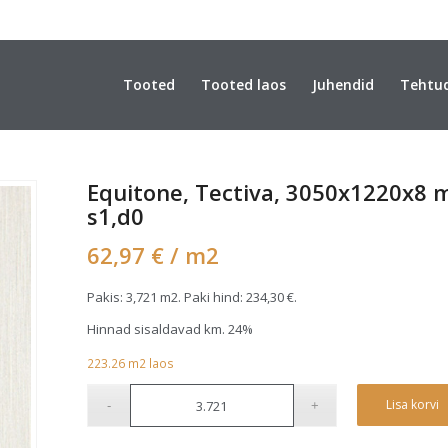
Tooted
Tooted laos
Juhendid
Tehtu
Equitone, Tectiva, 3050x1220x8 m
s1,d0
62,97
€
/ m2
Pakis: 3,721 m2. Paki hind:
234,30
€
.
Hinnad sisaldavad km. 24%
223.26
m2
laos
Lisa korvi