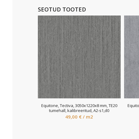
SEOTUD TOOTED
Equitone, Tectiva, 3050x1220x8 mm, TE20
Equit
tumehall, kalibreeritud, A2-s1,d0
49,00
€
/ m2