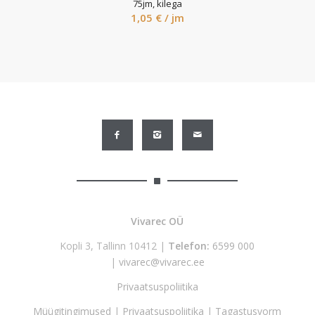
75jm, kilega
1,05
€
/ jm
Vivarec OÜ
Kopli 3, Tallinn 10412 |
Telefon:
6599 000
|
vivarec@vivarec.ee
Privaatsuspoliitika
Müügitingimused
|
Privaatsuspoliitika
|
Tagastusvorm