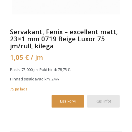
Servakant, Fenix – excellent matt,
23×1 mm 0719 Beige Luxor 75
jm/rull, kilega
1,05
€
/ jm
Pakis: 75,000 jm. Paki hind:
78,75
€
.
Hinnad sisaldavad km. 24%
75
jm
laos
Alterna
Lisa korvi
Küsi infot