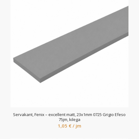
Servakant, Fenix – excellent matt, 23x1mm 0725 Grigio Efeso
75jm, kilega
1,05
€
/ jm