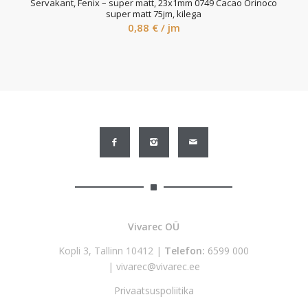
Servakant, Fenix – super matt, 23x1mm 0749 Cacao Orinoco
super matt 75jm, kilega
0,88
€
/ jm
Vivarec OÜ
Kopli 3, Tallinn 10412 |
Telefon:
6599 000
|
vivarec@vivarec.ee
Privaatsuspoliitika