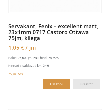
Servakant, Fenix – excellent matt,
23x1mm 0717 Castoro Ottawa
75jm, kilega
1,05
€
/ jm
Pakis: 75,000 jm. Paki hind:
78,75
€
.
Hinnad sisaldavad km. 24%
75
jm
laos
Alterna
Lisa korvi
Küsi infot