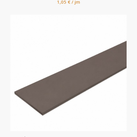
1,05
€
/ jm