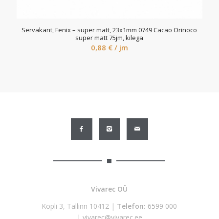
Servakant, Fenix – super matt, 23x1mm 0749 Cacao Orinoco
super matt 75jm, kilega
0,88
€
/ jm
Vivarec OÜ
Kopli 3, Tallinn 10412 |
Telefon:
6599 000
|
vivarec@vivarec.ee