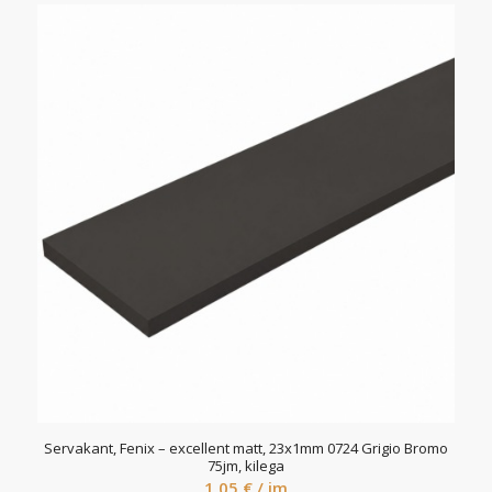
Servakant, Fenix – excellent matt, 23x1mm 0724 Grigio Bromo
75jm, kilega
1,05
€
/ jm