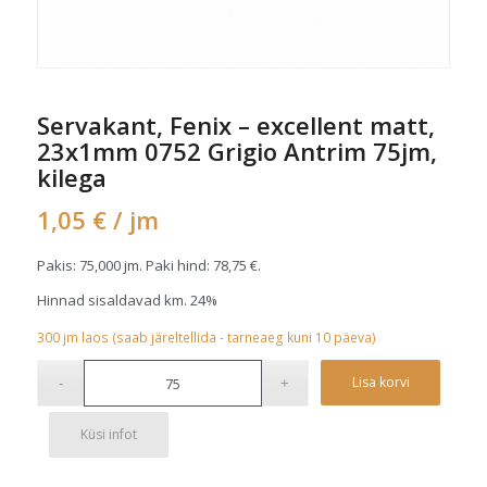
Servakant, Fenix – excellent matt,
23x1mm 0752 Grigio Antrim 75jm,
kilega
1,05
€
/ jm
Pakis: 75,000 jm. Paki hind:
78,75
€
.
Hinnad sisaldavad km. 24%
300
jm
laos (saab järeltellida - tarneaeg kuni 10 päeva)
Alterna
Lisa korvi
Küsi infot