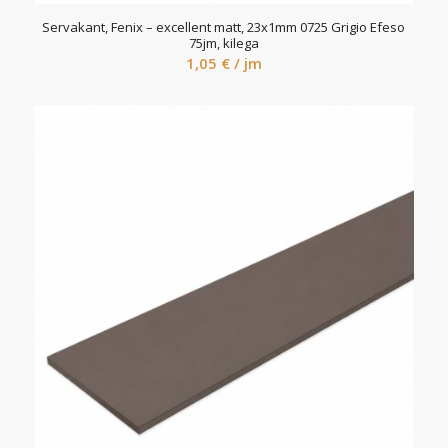
Servakant, Fenix – excellent matt, 23x1mm 0725 Grigio Efeso
75jm, kilega
1,05
€
/ jm