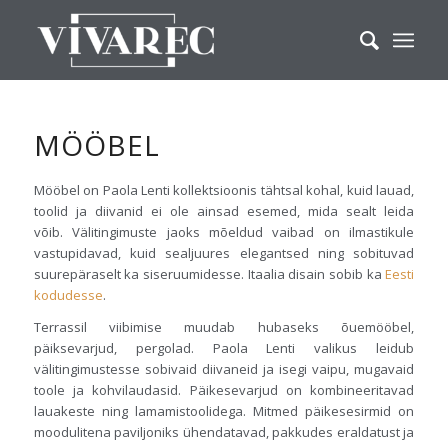
MÖÖBEL
Mööbel on Paola Lenti kollektsioonis tähtsal kohal, kuid lauad,
toolid ja diivanid ei ole ainsad esemed, mida sealt leida
võib. Välitingimuste jaoks mõeldud vaibad on ilmastikule
vastupidavad, kuid sealjuures elegantsed ning sobituvad
suurepäraselt ka siseruumidesse. Itaalia disain sobib ka
Eesti
kodudesse
.
Terrassil viibimise muudab hubaseks õuemööbel,
päiksevarjud, pergolad. Paola Lenti valikus leidub
välitingimustesse sobivaid diivaneid ja isegi vaipu, mugavaid
toole ja kohvilaudasid. Päikesevarjud on kombineeritavad
lauakeste ning lamamistoolidega. Mitmed päikesesirmid on
moodulitena paviljoniks ühendatavad, pakkudes eraldatust ja