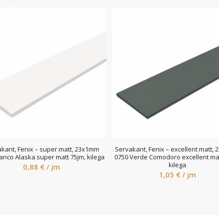
kant, Fenix – super matt, 23x1mm
Servakant, Fenix – excellent matt,
anco Alaska super matt 75jm, kilega
0750 Verde Comodoro excellent mat
kilega
0,88
€
/ jm
1,05
€
/ jm