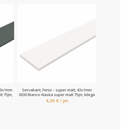
 23x1mm
Servakant, Fenix – super matt, 43x1mm
t 75jm,
0030 Bianco Alaska super matt 75jm, kilega
4,20
€
/ jm