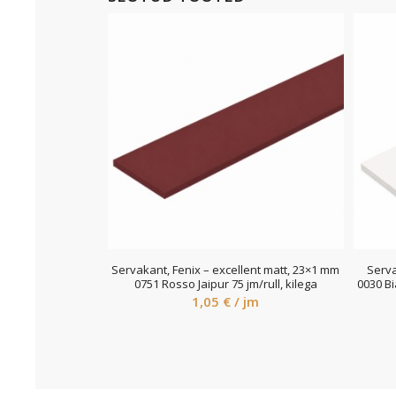
Servakant, Fenix – excellent matt, 23×1 mm
Serva
0751 Rosso Jaipur 75 jm/rull, kilega
0030 Bi
1,05
€
/ jm