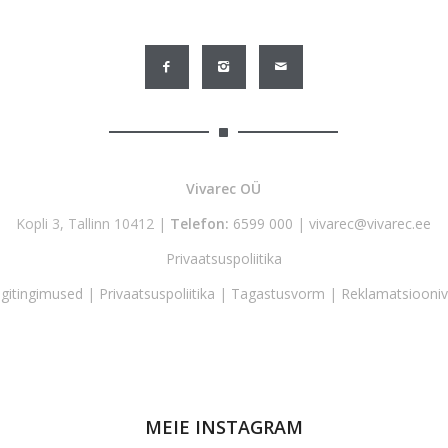
Vivarec OÜ
Kopli 3, Tallinn 10412 |
Telefon:
6599 000
|
vivarec@vivarec.ee
Privaatsuspoliitika
gitingimused
|
Privaatsuspoliitika
|
Tagastusvorm
|
Reklamatsiooni
MEIE INSTAGRAM