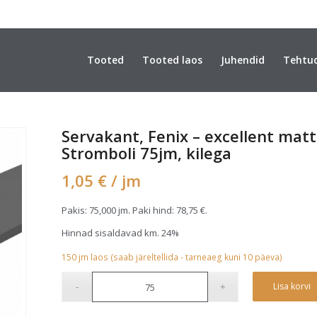
Tooted
Tooted laos
Juhendid
Tehtu
Servakant, Fenix – excellent mat
Stromboli 75jm, kilega
1,05
€
/ jm
Pakis: 75,000 jm. Paki hind:
78,75
€
.
Hinnad sisaldavad km. 24%
150
jm
laos (saab järeltellida - tarneaeg kuni 10 päeva)
Lisa korvi