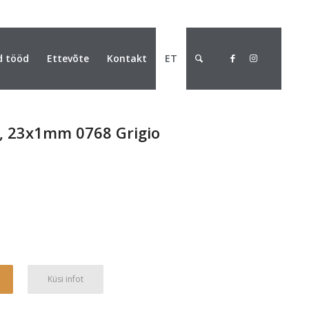
d tööd
Ettevõte
Kontakt
ET
t, 23x1mm 0768 Grigio
Alternative:
Küsi infot