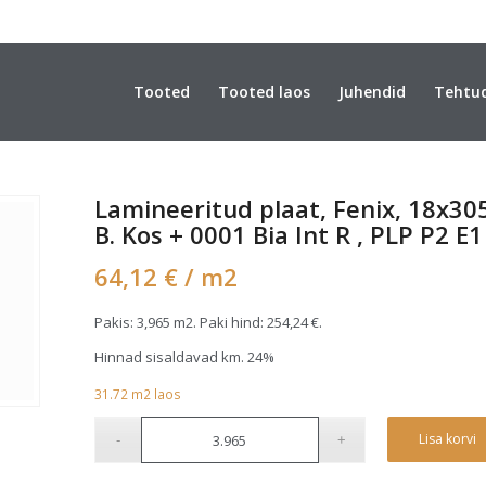
Tooted
Tooted laos
Juhendid
Tehtu
Lamineeritud plaat, Fenix, 18x
B. Kos + 0001 Bia Int R , PLP P2 E1
64,12
€
/ m2
Pakis: 3,965 m2. Paki hind:
254,24
€
.
Hinnad sisaldavad km. 24%
31.72
m2
laos
Lisa korvi