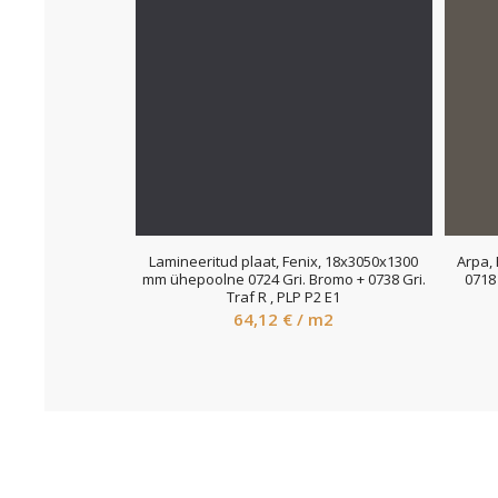
Lamineeritud plaat, Fenix, 18x3050x1300
Arpa,
mm ühepoolne 0724 Gri. Bromo + 0738 Gri.
0718 
Traf R , PLP P2 E1
64,12
€
/ m2