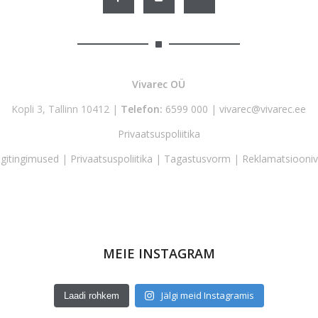
Vivarec OÜ
Kopli 3, Tallinn 10412 |
Telefon:
6599 000
|
vivarec@vivarec.ee
Privaatsuspoliitika
gitingimused
|
Privaatsuspoliitika
|
Tagastusvorm
|
Reklamatsiooni
MEIE INSTAGRAM
Jälgi meid Instagramis
Laadi rohkem