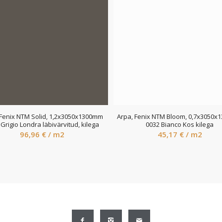
 Fenix NTM Solid, 1,2x3050x1300mm
Arpa, Fenix NTM Bloom, 0,7x3050
Grigio Londra läbivärvitud, kilega
0032 Bianco Kos kilega
96,96
€
/ m2
45,17
€
/ m2