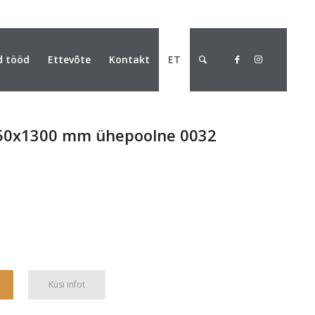
d tööd
Ettevõte
Kontakt
ET
3050x1300 mm ühepoolne 0032
Alternative:
Küsi infot