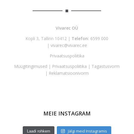
Vivarec OÜ
Kopli 3, Tallinn 10412 |
Telefon:
6599 000
|
vivarec@vivarec.ee
Privaatsuspoliitika
Müügitingimused
|
Privaatsuspoliitika
|
Tagastusvorm
|
Reklamatsioonivorm
MEIE INSTAGRAM
Jälgi meid Instagramis
Laadi rohkem