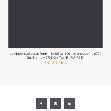
Lamineeritud plaat, Fenix, 18x3050x1300 mm ühepoolne 0724
Gri. Bromo + 0738 Gri. Traf R , PLP P2 E1
64,12
€
/ m2