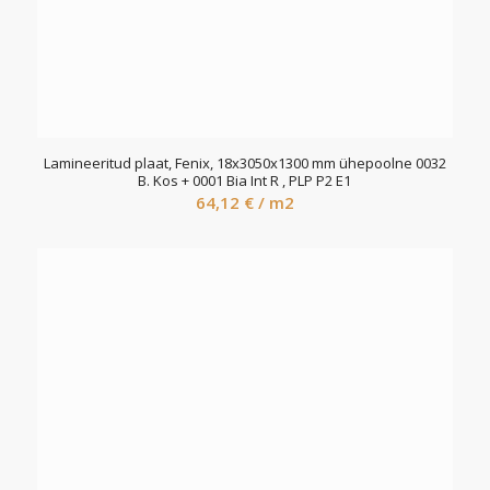
Lamineeritud plaat, Fenix, 18x3050x1300 mm ühepoolne 0032
B. Kos + 0001 Bia Int R , PLP P2 E1
64,12
€
/ m2