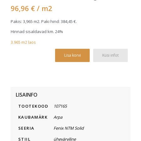
96,96
€
/ m2
Pakis: 3,965 m2. Paki hind:
384,45
€
.
Hinnad sisaldavad km. 24%
3.965
m2
laos
Alterna
Lisa korvi
Küsi infot
LISAINFO
TOOTEKOOD
107165
KAUBAMÄRK
Arpa
SEERIA
Fenix NTM Solid
STIIL
ühevärviline