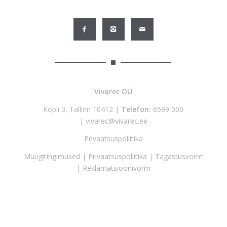
Vivarec OÜ
Kopli 3, Tallinn 10412 |
Telefon:
6599 000
|
vivarec@vivarec.ee
Privaatsuspoliitika
Müügitingimused
|
Privaatsuspoliitika
|
Tagastusvorm
|
Reklamatsioonivorm