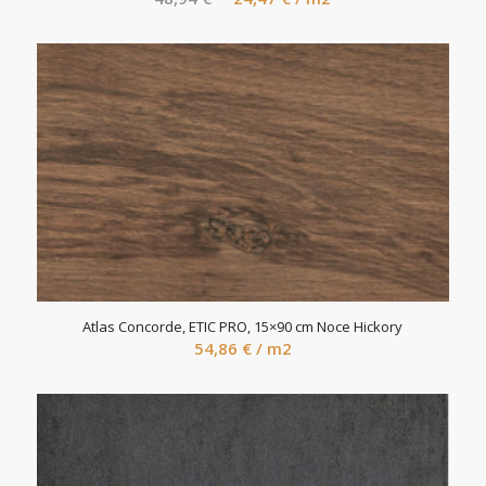
hind
price
oli:
is:
48,94 €.
24,47 €.
Atlas Concorde, ETIC PRO, 15×90 cm Noce Hickory
54,86
€
/ m2