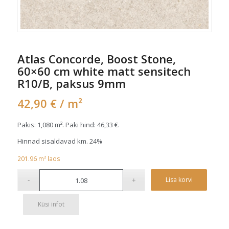
Atlas Concorde, Boost Stone,
60×60 cm white matt sensitech
R10/B, paksus 9mm
42,90
€
/ m²
Pakis: 1,080 m². Paki hind:
46,33
€
.
Hinnad sisaldavad km. 24%
201.96
m²
laos
Alterna
Lisa korvi
Küsi infot