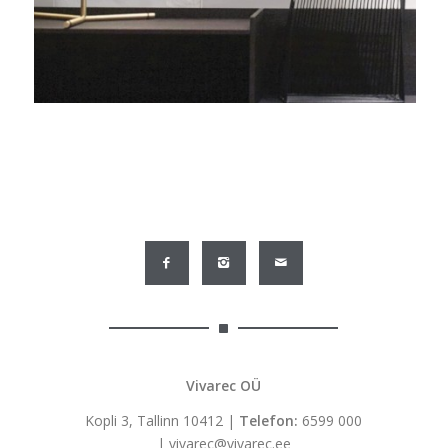
Vivarec OÜ
Kopli 3, Tallinn 10412 |
Telefon:
6599 000
|
vivarec@vivarec.ee