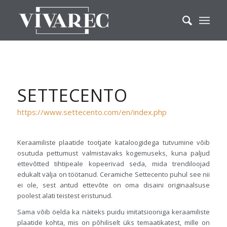
SETTECENTO
https://www.settecento.com/en/index.php
Keraamiliste plaatide tootjate kataloogidega tutvumine võib
osutuda pettumust valmistavaks kogemuseks, kuna paljud
ettevõtted tihtipeale kopeerivad seda, mida trendiloojad
edukalt välja on töötanud. Ceramiche Settecento puhul see nii
ei ole, sest antud ettevõte on oma disaini originaalsuse
poolest alati teistest eristunud.
Sama võib öelda ka näiteks puidu imitatsiooniga keraamiliste
plaatide kohta, mis on põhiliselt üks temaatikatest, mille on