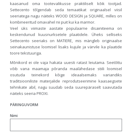
kaasanud oma tootevalikusse praktiliselt kõik tootjad.
Settecento tõlgendab seda temaatikat originaalsel viisil
seeriatega nagu näiteks WOOD DESIGN ja SQUARE, milles on
kombineeritud omavahel nii puit kui ka marmor.
Veel üks viimaste aastate populaarne disainiteema on
keskendunud kuusnurksetele plaatidele. Üheks selliseks
Settecento seeriaks on MATIERE, mis mängleb originaalse
seinakaunistuse loomisel lisaks kujule ja värvile ka plaatide
toore tekstuuriga.
Mõnikord ei ole vaja hakata uuesti ratast leiutama. Seetõttu
võib vana maamaja põranda maalähedase stiili loomisel
osutuda teinekord kõige ideaalsemaks variandiks
traditsiooniliste materjalide reprodutseerimine kaasaegsete
tehnikate abil, nagu suudab seda suurepäraselt saavutada
näiteks seeria PROXI.
PÄRINGUVORM
Nimi