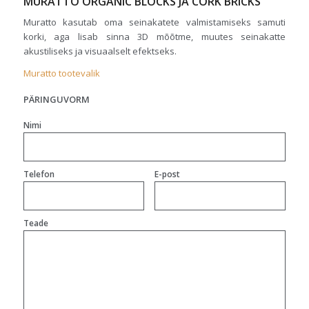
MURATTO ORGANIC BLOCKS JA CORK BRICKS
Muratto kasutab oma seinakatete valmistamiseks samuti
korki, aga lisab sinna 3D mõõtme, muutes seinakatte
akustiliseks ja visuaalselt efektseks.
Muratto tootevalik
PÄRINGUVORM
Nimi
Telefon
E-post
Teade