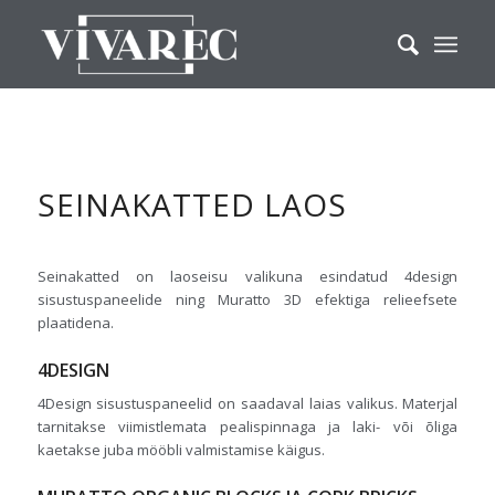
SEINAKATTED LAOS
Seinakatted on laoseisu valikuna esindatud 4design
sisustuspaneelide ning Muratto 3D efektiga relieefsete
plaatidena.
4DESIGN
4Design sisustuspaneelid on saadaval laias valikus. Materjal
tarnitakse viimistlemata pealispinnaga ja laki- või õliga
kaetakse juba mööbli valmistamise käigus.