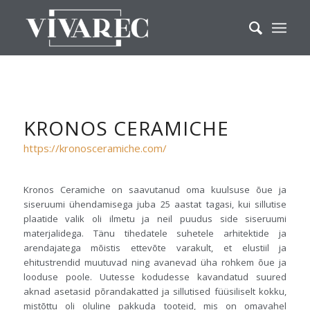
KRONOS CERAMICHE
https://kronosceramiche.com/
Kronos Ceramiche on saavutanud oma kuulsuse õue ja
siseruumi ühendamisega juba 25 aastat tagasi, kui sillutise
plaatide valik oli ilmetu ja neil puudus side siseruumi
materjalidega. Tänu tihedatele suhetele arhitektide ja
arendajatega mõistis ettevõte varakult, et elustiil ja
ehitustrendid muutuvad ning avanevad üha rohkem õue ja
looduse poole. Uutesse kodudesse kavandatud suured
aknad asetasid põrandakatted ja sillutised füüsiliselt kokku,
mistõttu oli oluline pakkuda tooteid, mis on omavahel