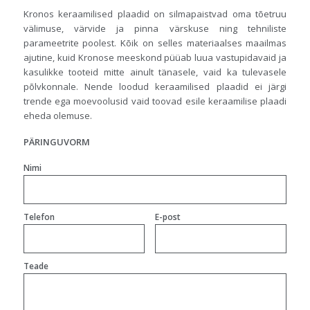
Kronos keraamilised plaadid on silmapaistvad oma tõetruu
välimuse, värvide ja pinna värskuse ning tehniliste
parameetrite poolest. Kõik on selles materiaalses maailmas
ajutine, kuid Kronose meeskond püüab luua vastupidavaid ja
kasulikke tooteid mitte ainult tänasele, vaid ka tulevasele
põlvkonnale. Nende loodud keraamilised plaadid ei järgi
trende ega moevoolusid vaid toovad esile keraamilise plaadi
eheda olemuse.
PÄRINGUVORM
Nimi
Telefon
E-post
Teade