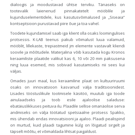
dialoogis ja moodustavad ühtse terviku. Tänaseks on
tootevalik laienenud pinnakatetelt mööblile ja
kujunduselementidele, kus kasutusvõimalused ja „Siseaia“
kontseptsioon purustavad piire õue ja toa vahel.
Toodete kujundamisel saab iga klient olla osaks loomingulises
protsessis. K-LAB teenus pakub võimalust luua valamuid,
mööblit, lillekaste, trepiastmeid jm elemente vastavalt kliendi
soovile ja mõõtudele. Materjalina võib kasutada kogu Kronos
keraamiliste plaatide valikut kas 6, 10 või 20 mm paksusena
ning luua esemed, mis sobivad kasutamiseks nii sees kui
väljas.
Omades juuri maal, kus keraamiline plaat on kultuuriruumi
osaks on innovatsioon kasvanud välja traditsioonidest.
Lisades tööstuslikule tootmisele käsitöö, muutub iga toode
ainulaadseks ja toob esile ajaloolise saladuse:
ebatäiuslikkuses peituva ilu. Plaadile sellise omanäolise serva
andmiseks on välja töötatud spetsiaalne protsess Spakko,
mis ühendab endas innovatsiooni ja ajaloo. Plaadi pealispind
on murtud, kuid plaadi tagumine külg on lõigatud sirgelt ja
täpselt mõõtu, et võimaldada lihtsat paigaldust.