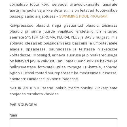
võimaldab toota kõiki servade, äravoolukanalite, ümarate
äärte jms jaoks vajalikke detaile, mis on leitavad tootevalikus
basseiplaadid alajaotuses –
SWIMMING POOL PROGRAM.
Kuivpressitud plaadid, nagu glasuuritud plaadid, täismass
plaadid ja sinna juurde vajalikud eridetailid on leitavad
seeriate SYSTEM CHROMA, PLURAL PLUS ja BASIS hulgast, mis
sobivad ideaalselt paigaldamiseks basseini ja ümbritevatele
aladele, spaadesse, saunadesse ja teistesse niisketesse
kohtadesse. Mosaiigid, erineva suuruse ja pinnakaredusega
on leitavad JASBA valikust. Tänu oma uuenduslikule bakteri- ja
hallitusvastase fotokatalüütilise toimega HT-kattele, sobivad
Agrob Buchtal tooted suurepäraselt ka meditsiiniasutusesse,
sanitaarruumidesse ja vannitubadesse.
NATUR AMBIENTE seeria pakub traditsioonilisi klinkerplaate
soojades terrakota värvides.
PÄRINGUVORM
Nimi