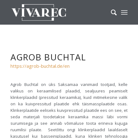
AGROB BUCHTAL
https://agrob-buchtal.de/en
Agrob Buchtal on üks Saksamaa vanimaid tootjaid, kelle
valikus on keraamilised plaadid, sealjuures peamiselt
klinkerplaadid (pressitud keraamika), kuid mitmekesine valik
on ka kuivpressitud plaatide ehk täismassplaatide osas.
Klinkerplaatide eeliseks kuivpressitud plaatide ees on see, et
seda materjali toodetakse keraamika massi läbi vormi
surumisega ja see annab võimaluse toota erineva kujuga
ruumilisi plaate. Seetõttu ongi klinkerplaadid laialdaselt
kasutusel kui basseiniplaadid, kuna klinkeri tehnoloogia