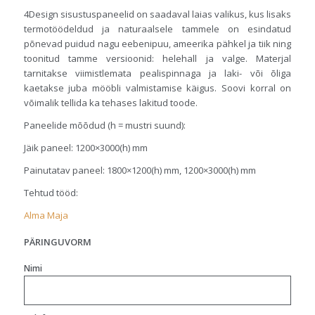
4Design sisustuspaneelid on saadaval laias valikus, kus lisaks
termotöödeldud ja naturaalsele tammele on esindatud
põnevad puidud nagu eebenipuu, ameerika pähkel ja tiik ning
toonitud tamme versioonid: helehall ja valge. Materjal
tarnitakse viimistlemata pealispinnaga ja laki- või õliga
kaetakse juba mööbli valmistamise käigus. Soovi korral on
võimalik tellida ka tehases lakitud toode.
Paneelide mõõdud (h = mustri suund):
Jäik paneel: 1200×3000(h) mm
Painutatav paneel: 1800×1200(h) mm, 1200×3000(h) mm
Tehtud tööd:
Alma Maja
PÄRINGUVORM
Nimi