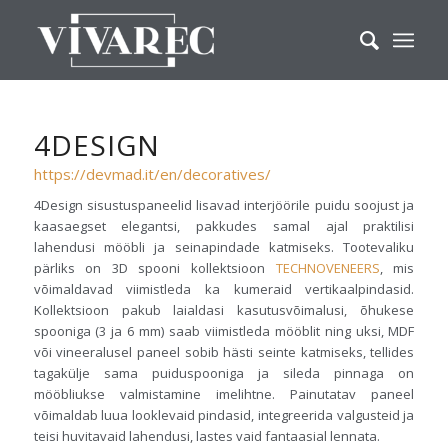
4DESIGN
https://devmad.it/en/decoratives/
4Design sisustuspaneelid lisavad interjöörile puidu soojust ja
kaasaegset elegantsi, pakkudes samal ajal praktilisi
lahendusi mööbli ja seinapindade katmiseks. Tootevaliku
pärliks on 3D spooni kollektsioon
TECHNOVENEERS
, mis
võimaldavad viimistleda ka kumeraid vertikaalpindasid.
Kollektsioon pakub laialdasi kasutusvõimalusi, õhukese
spooniga (3 ja 6 mm) saab viimistleda mööblit ning uksi, MDF
või vineeralusel paneel sobib hästi seinte katmiseks, tellides
tagakülje sama puiduspooniga ja sileda pinnaga on
mööbliukse valmistamine imelihtne. Painutatav paneel
võimaldab luua looklevaid pindasid, integreerida valgusteid ja
teisi huvitavaid lahendusi, lastes vaid fantaasial lennata.