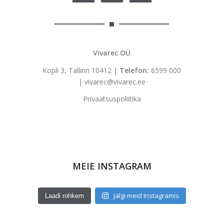
Vivarec OÜ
Kopli 3, Tallinn 10412 |
Telefon:
6599 000
|
vivarec@vivarec.ee
Privaatsuspoliitika
MEIE INSTAGRAM
Jälgi meid Instagramis
Laadi rohkem