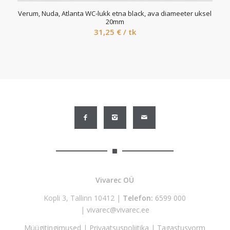
Verum, Nuda, Atlanta WC-lukk etna black, ava diameeter uksel
20mm
31,25
€
/ tk
Vivarec OÜ
Kopli 3, Tallinn 10412 |
Telefon:
6599 000
|
vivarec@vivarec.ee
Müügitingimused
|
Privaatsuspoliitika
|
Tagastusvorm