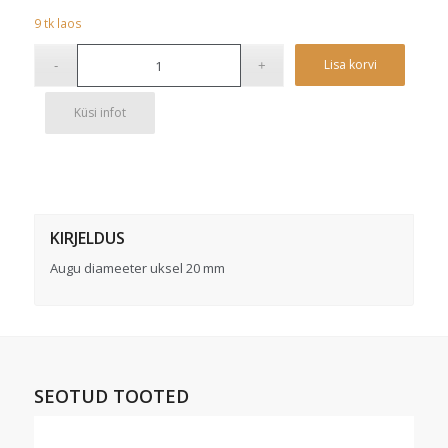
9
tk
laos
Alterna
Lisa korvi
Küsi infot
KIRJELDUS
Augu diameeter uksel 20 mm
SEOTUD TOOTED