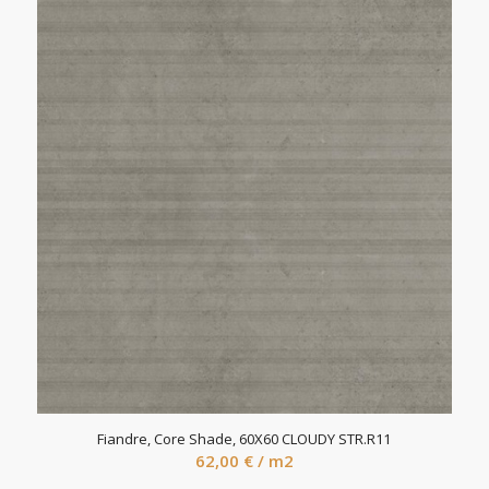
oli:
is:
45,98 €.
22,99 €.
Fiandre, Core Shade, 60X60 CLOUDY STR.R11
62,00
€
/ m2