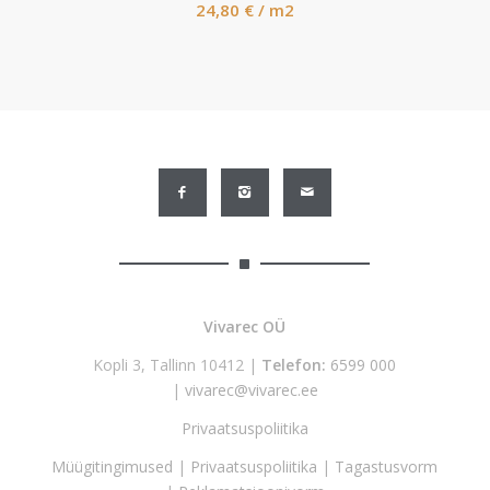
24,80
€
/ m2
Vivarec OÜ
Kopli 3, Tallinn 10412 |
Telefon:
6599 000
|
vivarec@vivarec.ee
Privaatsuspoliitika
Müügitingimused
|
Privaatsuspoliitika
|
Tagastusvorm