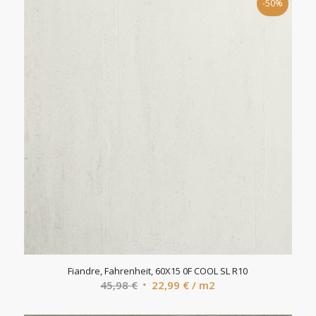
-50%
Fiandre, Fahrenheit, 60X15 0F COOL SL R10
Algne
Current
45,98
€
22,99
€
/ m2
hind
price