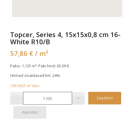
Topcer, Series 4, 15x15x0,8 cm 16-
White R10/B
57,86
€
/ m²
Pakis: 1,125 m². Paki hind:
65,09
€
.
Hinnad sisaldavad km. 24%
106.5825
m²
laos
Alterna
Lisa korvi
Küsi infot