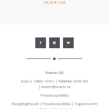
76,20
€
/ m2
Vivarec OÜ
Kopli 3, Tallinn 10412 |
Telefon:
6599 000
|
vivarec@vivarec.ee
Privaatsuspoliitika
Müügitingimused
|
Privaatsuspoliitika
|
Tagastusvorm