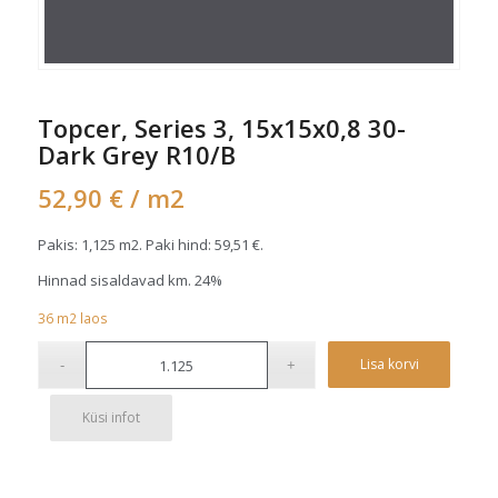
Topcer, Series 3, 15x15x0,8 30-
Dark Grey R10/B
52,90
€
/ m2
Pakis: 1,125 m2. Paki hind:
59,51
€
.
Hinnad sisaldavad km. 24%
36
m2
laos
Alterna
Lisa korvi
Küsi infot