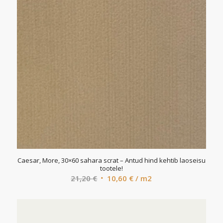
Caesar, More, 30×60 sahara scrat – Antud hind kehtib laoseisu
tootele!
Algne
Current
21,20
€
10,60
€
/ m2
hind
price
oli:
is:
21,20 €.
10,60 €.