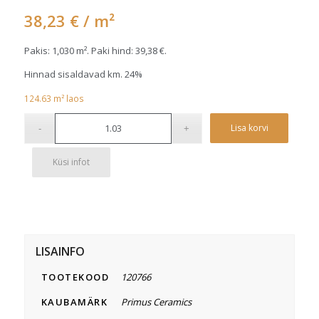
38,23
€
/ m²
Pakis: 1,030 m². Paki hind:
39,38
€
.
Hinnad sisaldavad km. 24%
124.63
m²
laos
Alterna
Lisa korvi
Küsi infot
LISAINFO
TOOTEKOOD
120766
KAUBAMÄRK
Primus Ceramics