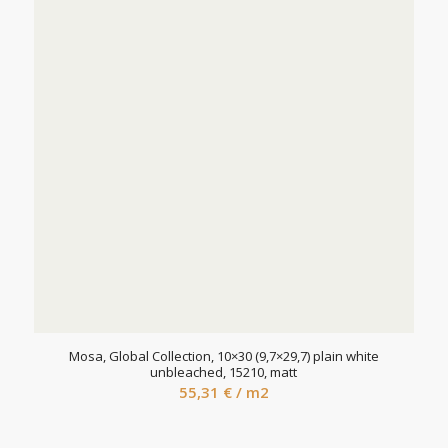
Mosa, Global Collection, 10×30 (9,7×29,7) plain white
unbleached, 15210, matt
55,31
€
/ m2