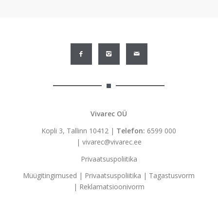
Vivarec OÜ
Kopli 3, Tallinn 10412 |
Telefon:
6599 000
|
vivarec@vivarec.ee
Privaatsuspoliitika
Müügitingimused
|
Privaatsuspoliitika
|
Tagastusvorm
|
Reklamatsioonivorm