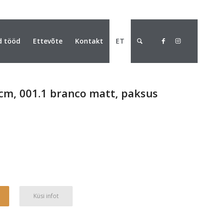
d tööd
Ettevõte
Kontakt
ET
cm, 001.1 branco matt, paksus
Alternative:
Küsi infot