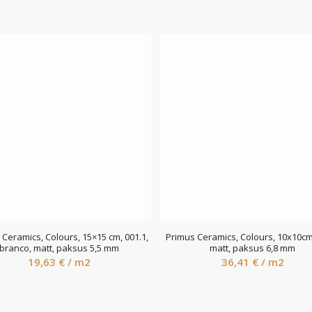
Ceramics, Colours, 15×15 cm, 001.1,
Primus Ceramics, Colours, 10x10cm
branco, matt, paksus 5,5 mm
matt, paksus 6,8 mm
19,63
€
/ m2
36,41
€
/ m2