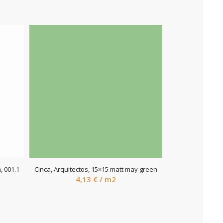
, 001.1
Cinca, Arquitectos, 15×15 matt may green
4,13
€
/ m2