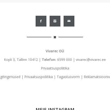
Vivarec OÜ
Kopli 3, Tallinn 10412 |
Telefon:
6599 000
|
vivarec@vivarec.ee
Privaatsuspoliitika
gitingimused
|
Privaatsuspoliitika
|
Tagastusvorm
|
Reklamatsiooni
MEIE INSTAGRAM