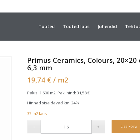
Tooted
Tooted laos
Juhendid
Tehtu
Primus Ceramics, Colours, 20×20 
6,3 mm
19,74
€
/ m2
Pakis: 1,600 m2. Paki hind:
31,58
€
.
Hinnad sisaldavad km. 24%
37
m2
laos
Lisa korvi