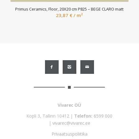
Primus Ceramics, Floor, 20X20 cm P825 – BEGE CLARO matt
23,87
€
/ m²
Vivarec OÜ
Kopli 3, Tallinn 10412 |
Telefon:
6599 000
|
vivarec@vivarec.ee
Privaatsuspoliitika