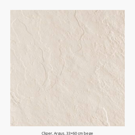
hind
price
oli:
is:
48,94 €.
24,47 €.
Cliper, Argus, 33×60 cm bege