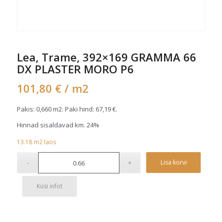
Lea, Trame, 392×169 GRAMMA 66
DX PLASTER MORO P6
101,80
€
/ m2
Pakis: 0,660 m2. Paki hind:
67,19
€
.
Hinnad sisaldavad km. 24%
13.18
m2
laos
Alterna
Lisa korvi
Küsi infot