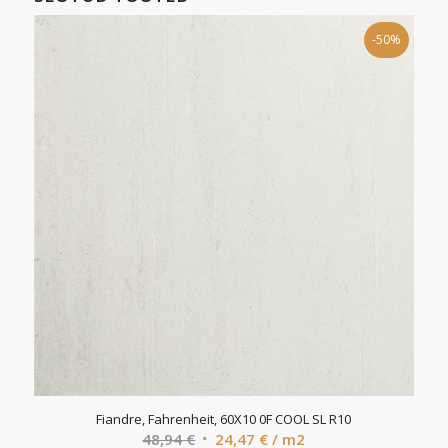
-50%
Fiandre, Fahrenheit, 60X10 0F COOL SL R10
Algne
Current
48,94
€
24,47
€
/ m2