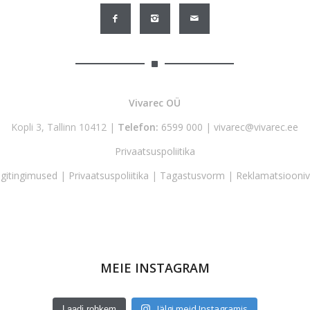
Vivarec OÜ
Kopli 3, Tallinn 10412 |
Telefon:
6599 000
|
vivarec@vivarec.ee
Privaatsuspoliitika
gitingimused
|
Privaatsuspoliitika
|
Tagastusvorm
|
Reklamatsiooni
MEIE INSTAGRAM
Jälgi meid Instagramis
Laadi rohkem