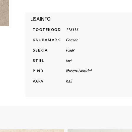
LISAINFO
TOOTEKOOD
118313
KAUBAMÄRK
Caesar
SEERIA
Pillar
STIIL
kivi
PIND
libisemiskindel
VÄRV
hall