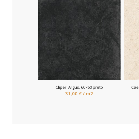
Cliper, Argus, 60×60 preto
Caes
31,00
€
/ m2