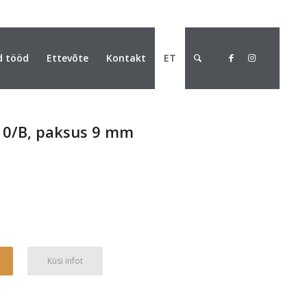
d tööd
Ettevõte
Kontakt
ET
R10/B, paksus 9 mm
Alternative:
Küsi infot