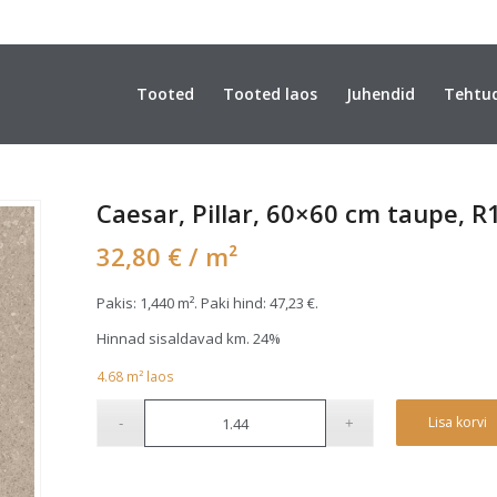
Tooted
Tooted laos
Juhendid
Tehtu
Caesar, Pillar, 60×60 cm taupe, 
32,80
€
/ m²
Pakis: 1,440 m². Paki hind:
47,23
€
.
Hinnad sisaldavad km. 24%
4.68
m²
laos
Lisa korvi