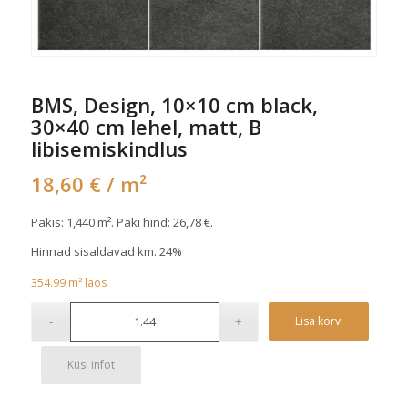
BMS, Design, 10×10 cm black,
30×40 cm lehel, matt, B
libisemiskindlus
18,60
€
/ m²
Pakis: 1,440 m². Paki hind:
26,78
€
.
Hinnad sisaldavad km. 24%
354.99
m²
laos
Alterna
Lisa korvi
Küsi infot