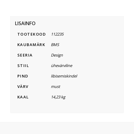
LISAINFO
TOOTEKOOD
112235
KAUBAMÄRK
BMS
SEERIA
Design
STIIL
ühevärviline
PIND
libisemiskindel
VÄRV
must
KAAL
14,23 kg