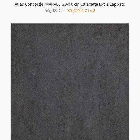
Atlas Concorde, MARVEL, 30×60 cm Calacatta Extra Lappato
Algne
Current
66,48
€
33,24
€
/ m2
hind
price
oli:
is:
66,48 €.
33,24 €.