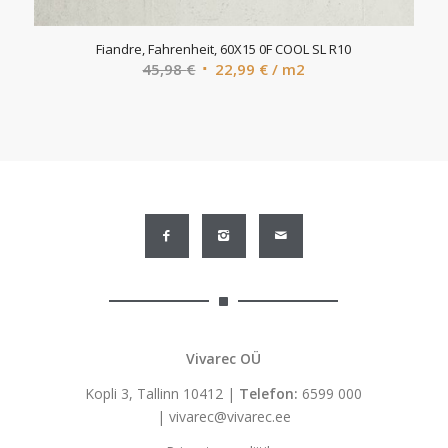
Fiandre, Fahrenheit, 60X15 0F COOL SL R10
Algne
Current
45,98
€
22,99
€
/ m2
hind
price
oli:
is:
45,98 €.
22,99 €.
Vivarec OÜ
Kopli 3, Tallinn 10412 |
Telefon:
6599 000
|
vivarec@vivarec.ee