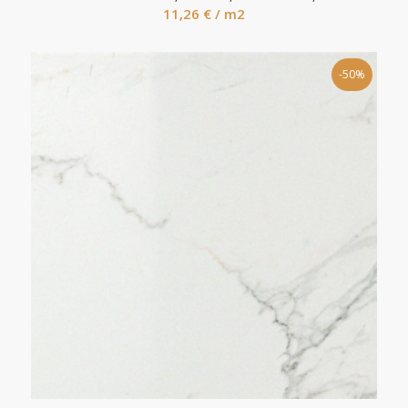
11,26
€
/ m2
-50%