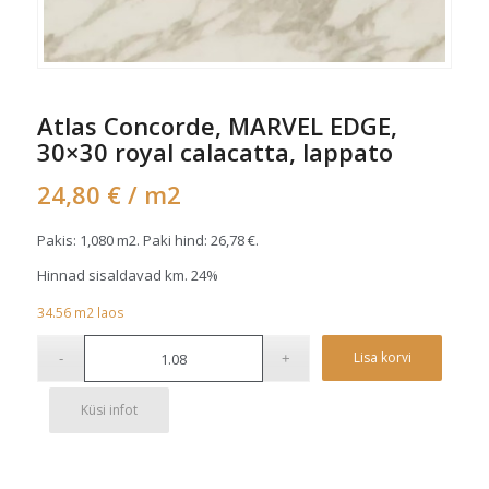
Atlas Concorde, MARVEL EDGE,
30×30 royal calacatta, lappato
24,80
€
/ m2
Pakis: 1,080 m2. Paki hind:
26,78
€
.
Hinnad sisaldavad km. 24%
34.56
m2
laos
Alterna
Lisa korvi
Küsi infot