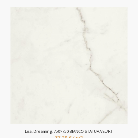
Lea, Dreaming, 750×750 BIANCO STATUA.VEL/RT
37,20
€
/ m2