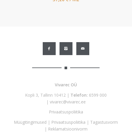
Vivarec OÜ
Kopli 3, Tallinn 10412 |
Telefon:
6599 000
|
vivarec@vivarec.ee
Privaatsuspoliitika
Müügitingimused
|
Privaatsuspoliitika
|
Tagastusvorm
|
Reklamatsioonivorm