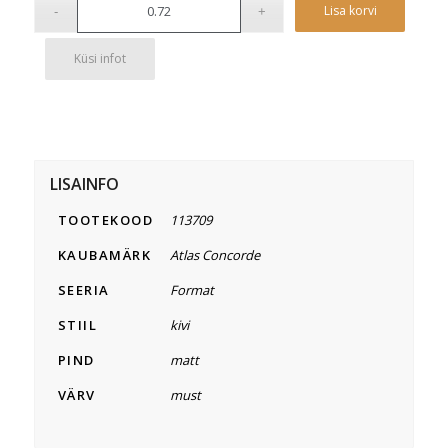
Alterna
Lisa korvi
Küsi infot
LISAINFO
TOOTEKOOD
113709
KAUBAMÄRK
Atlas Concorde
SEERIA
Format
STIIL
kivi
PIND
matt
VÄRV
must