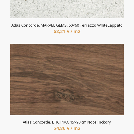
Atlas Concorde, MARVEL GEMS, 60×60 Terrazzo WhiteLappato
68,21
€
/ m2
Atlas Concorde, ETIC PRO, 15×90 cm Noce Hickory
54,86
€
/ m2