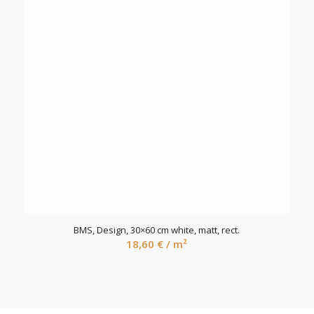
BMS, Design, 30×60 cm white, matt, rect.
18,60
€
/ m²