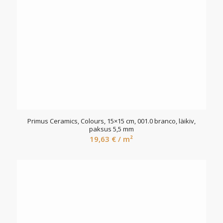
Primus Ceramics, Colours, 15×15 cm, 001.0 branco, läikiv,
paksus 5,5 mm
19,63
€
/ m²