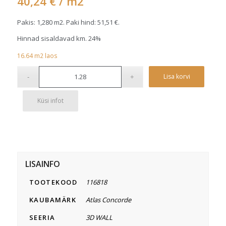
40,24
€
/ m2
Pakis: 1,280 m2. Paki hind:
51,51
€
.
Hinnad sisaldavad km. 24%
16.64
m2
laos
Alterna
Lisa korvi
Küsi infot
LISAINFO
TOOTEKOOD
116818
KAUBAMÄRK
Atlas Concorde
SEERIA
3D WALL