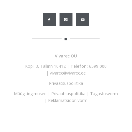
Vivarec OÜ
Kopli 3, Tallinn 10412 |
Telefon:
6599 000
|
vivarec@vivarec.ee
Privaatsuspoliitika
Müügitingimused
|
Privaatsuspoliitika
|
Tagastusvorm
|
Reklamatsioonivorm