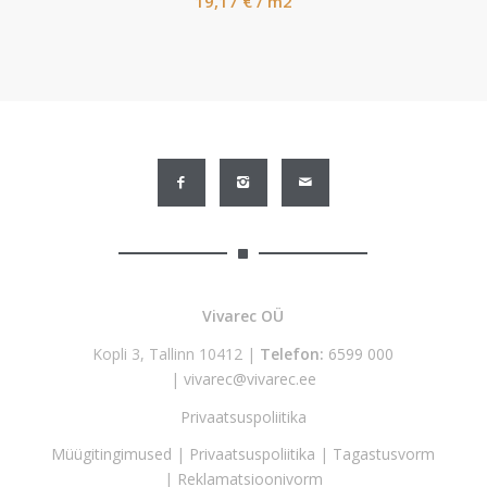
19,17
€
/ m2
Vivarec OÜ
Kopli 3, Tallinn 10412 |
Telefon:
6599 000
|
vivarec@vivarec.ee
Privaatsuspoliitika
Müügitingimused
|
Privaatsuspoliitika
|
Tagastusvorm
|
Reklamatsioonivorm