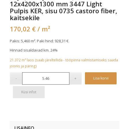
12x4200x1300 mm 3447 Light
Pulpis KER, sisu 0735 castoro fiber,
kaitsekile
170,02
€
/ m²
Pakis: 5,460 m². Paki hind:
928,31
€
.
Hinnad sisaldavad km. 24%
21.372
m²
laos (saab järeltellida - tööpinna valmistamiseks saada
joonis ja päring)
Alterna
Lisa korvi
Küsi infot
LISAINFO