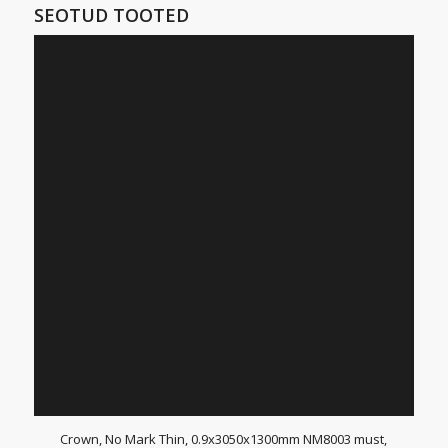
SEOTUD TOOTED
Crown, No Mark Thin, 0.9x3050x1300mm NM8003 must,