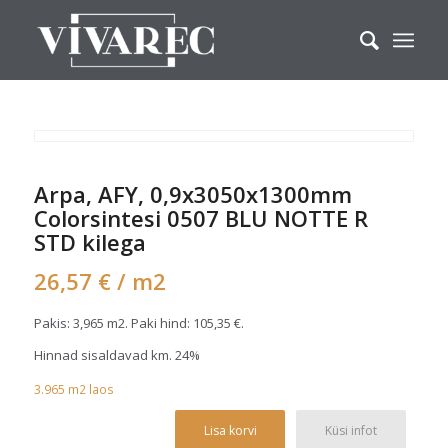
Arpa, AFY, 0,9x3050x1300mm
Colorsintesi 0507 BLU NOTTE R
STD kilega
26,57
€
/ m2
Pakis: 3,965 m2. Paki hind:
105,35
€
.
Hinnad sisaldavad km. 24%
3.965
m2
laos
Alterna
Lisa korvi
Küsi infot