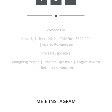
Vivarec OÜ
Kopli 3, Tallinn 10412 |
Telefon:
6599 000
|
vivarec@vivarec.ee
Privaatsuspoliitika
Müügitingimused
|
Privaatsuspoliitika
|
Tagastusvorm
|
Reklamatsioonivorm
MEIE INSTAGRAM