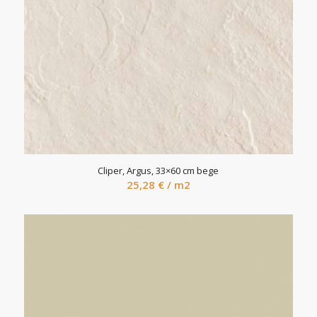
Cliper, Argus, 33×60 cm bege
25,28
€
/ m2