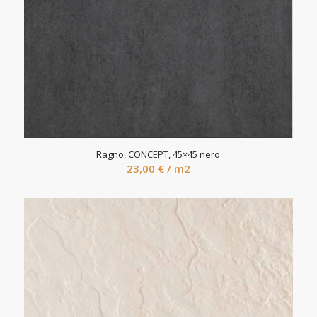
Ragno, CONCEPT, 45×45 nero
23,00
€
/ m2