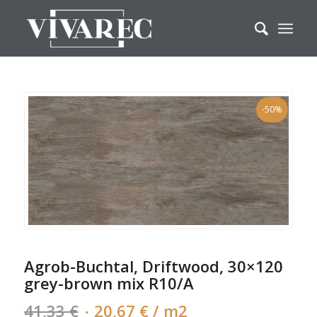
-50%
Agrob-Buchtal, Driftwood, 30×120
grey-brown mix R10/A
Algne
Current
41,33
€
20,67
€
/ m2