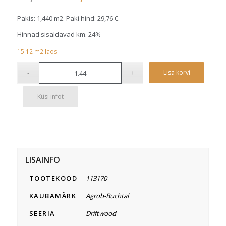
hind
price
oli:
is:
Pakis: 1,440 m2. Paki hind:
29,76
€
.
41,33 €.
20,67 €.
Hinnad sisaldavad km. 24%
15.12
m2
laos
Alterna
Lisa korvi
Küsi infot
LISAINFO
TOOTEKOOD
113170
KAUBAMÄRK
Agrob-Buchtal
SEERIA
Driftwood