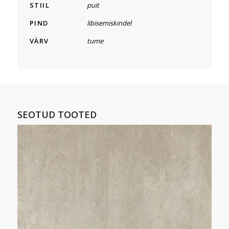
STIIL
puit
PIND
libisemiskindel
VÄRV
tume
SEOTUD TOOTED