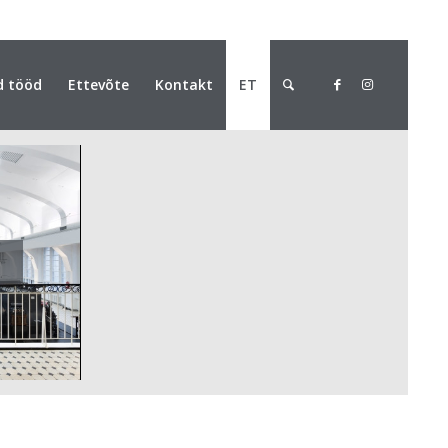
d tööd
Ettevõte
Kontakt
ET