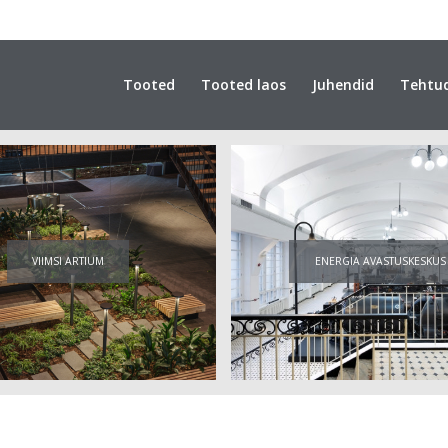
Tooted
Tooted laos
Juhendid
Tehtu
VIIMSI ARTIUM
ENERGIA AVASTUSKESKUS