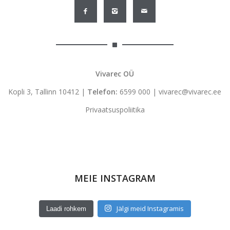
Vivarec OÜ
Kopli 3, Tallinn 10412 |
Telefon:
6599 000
|
vivarec@vivarec.ee
Privaatsuspoliitika
MEIE INSTAGRAM
Jälgi meid Instagramis
Laadi rohkem