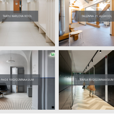
TARTU KARLOVA KOOL
TALLINNA 21. ALGKOOL
PAIDE RIIGIGÜMNAASIUM
RAPLA RIIGIGÜMNAASIUM