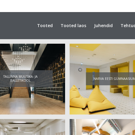
Tooted
Tooted laos
Juhendid
Tehtu
TALLINNA MUUSIKA- JA
NARVA EESTI GÜMNAASIU
BALLETIKOOL