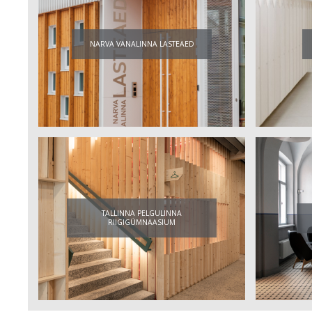
NARVA VANALINNA LASTEAED
TALLINNA PELGULINNA
RIIGIGÜMNAASIUM