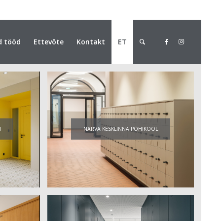
d tööd
Ettevõte
Kontakt
ET
M
NARVA KESKLINNA PÕHIKOOL