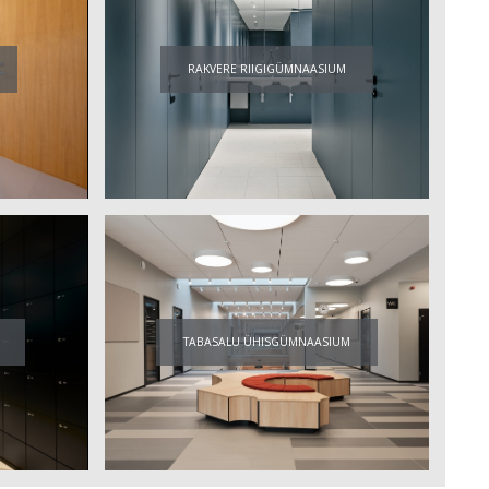
RAKVERE RIIGIGÜMNAASIUM
TABASALU ÜHISGÜMNAASIUM