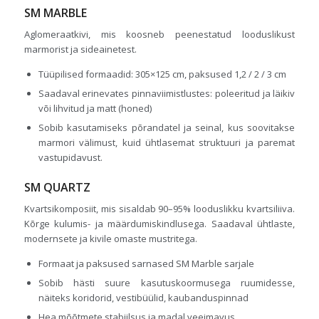
SM MARBLE
Aglomeraatkivi, mis koosneb peenestatud looduslikust
marmorist ja sideainetest.
Tüüpilised formaadid: 305×125 cm, paksused 1,2 / 2 / 3 cm
Saadaval erinevates pinnaviimistlustes: poleeritud ja läikiv
või lihvitud ja matt (honed)
Sobib kasutamiseks põrandatel ja seinal, kus soovitakse
marmori välimust, kuid ühtlasemat struktuuri ja paremat
vastupidavust.
SM QUARTZ
Kvartsikomposiit, mis sisaldab 90–95% looduslikku kvartsiliiva.
Kõrge kulumis- ja määrdumiskindlusega. Saadaval ühtlaste,
modernsete ja kivile omaste mustritega.
Formaat ja paksused sarnased SM Marble sarjale
Sobib hästi suure kasutuskoormusega ruumidesse,
näiteks koridorid, vestibüülid, kaubanduspinnad
Hea mõõtmete stabiilsus ja madal veeimavus