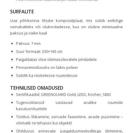
SURFALITE
Uue põlvkonna õhuke komposiitplaat, mis sobib eelkõige
seinakatteks või olukordadesse, kus on oluline minimaalne
paksus ja väike kaal.
Paksus: 7 mm
Suur formaat: 330×165 cm
Paigaldatav otse olemasolevatele pindadele
Pinnaviimistluseks on läikiv poleer
Sobilik ka niisketesse ruumidesse
TEHNILISED OMADUSED
Sertifikaadid: GREENGUARD Gold, LEED, Kosher, SBID
Tugevusklassid vastavad avalike ruumide
kasutusnõuetele
Töötlus: lõikamine, servade faasimine, avade puurimine –
võimalik nii tehases kui objektil
Ühilduvus erinevate paigaldusmeetoditega (liimimine,