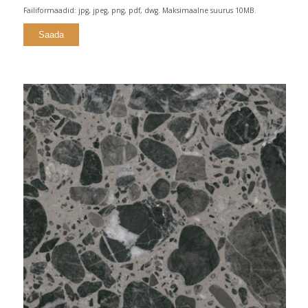
Failiformaadid: jpg, jpeg, png, pdf, dwg. Maksimaalne suurus 10MB.
Alternative: