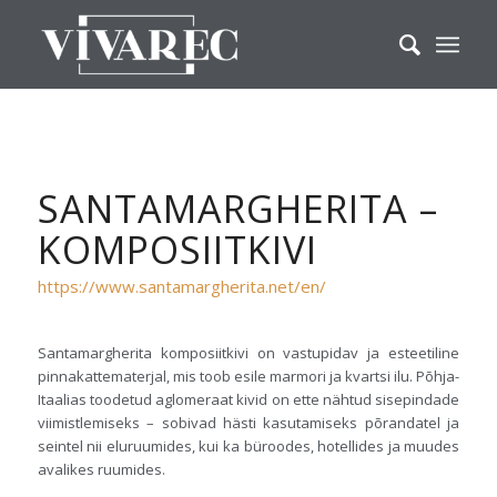
SANTAMARGHERITA –
KOMPOSIITKIVI
https://www.santamargherita.net/en/
Santamargherita komposiitkivi on vastupidav ja esteetiline
pinnakattematerjal, mis toob esile marmori ja kvartsi ilu. Põhja-
Itaalias toodetud aglomeraat kivid on ette nähtud sisepindade
viimistlemiseks – sobivad hästi kasutamiseks põrandatel ja
seintel nii eluruumides, kui ka büroodes, hotellides ja muudes
avalikes ruumides.