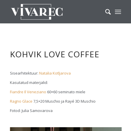
KOHVIK LOVE COFFEE
Sisearhitektuur:
Natalia Kotljarova
Kasutatud materjalid:
Fiandre Il Veneziano
60×60 seminato miele
Ragno Glace
7,5×20 Muschio ja Rayé 3D Muschio
Fotod: Julia Samovarova