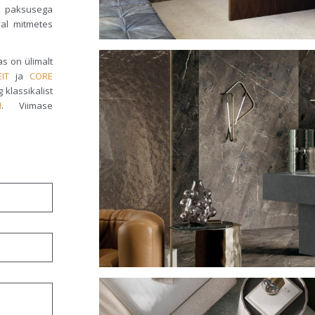
s paksusega
al mitmetes
s on ülimalt
IT
ja
CORE
 klassikalist
M
. Viimase