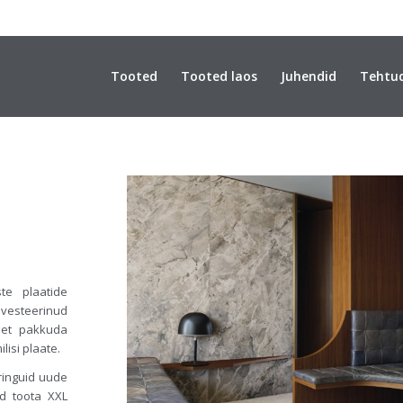
Tooted
Tooted laos
Juhendid
Tehtu
te plaatide
nvesteerinud
 et pakkuda
isi plaate.
eringuid uude
id toota XXL