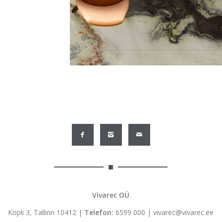
Vivarec OÜ
Kopli 3, Tallinn 10412 |
Telefon:
6599 000
|
vivarec@vivarec.ee