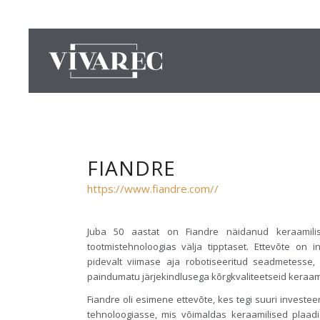
FIANDRE
https://www.fiandre.com//
Juba 50 aastat on Fiandre näidanud keraamilis
tootmistehnoloogias välja tipptaset. Ettevõte on i
pidevalt viimase aja robotiseeritud seadmetesse,
paindumatu järjekindlusega kõrgkvaliteetseid keraamil
Fiandre oli esimene ettevõte, kes tegi suuri investe
tehnoloogiasse, mis võimaldas keraamilised plaad