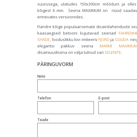
suurusega, ulatudes 150x300cm mõõduni ja olle
kõigest 6 mm. Seeria MAXIMUM on nüüd saadav
erinevates versioonides.
Fiandre kõige populaarsemate disainilahenduste sea
kaasaegsed betooni kujutavad seeriad
FAHRENHE
SHADE
,
looduslikku kivi imiteeriv
FJORD
ja
SOLIDA
ning
elegantsi pakkuv seeria
MARMI MAXIMU
disainiuudisena on välja tulnud sari
SELENITE
.
PÄRINGUVORM
Nimi
Telefon
E-post
Teade