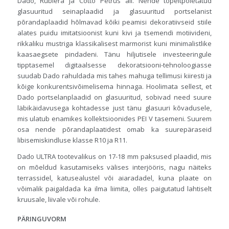
Dado, Rubiera ja Cotto Petrus all. Nende topeltpõletatud
glasuuritud seinaplaadid ja glasuuritud portselanist
põrandaplaadid hõlmavad kõiki peamisi dekoratiivseid stiile
alates puidu imitatsioonist kuni kivi ja tsemendi motiivideni,
rikkaliku mustriga klassikalisest marmorist kuni minimalistlike
kaasaegsete pindadeni. Tänu hiljutisele investeeringule
tipptasemel digitaalsesse dekoratsiooni-tehnoloogiasse
suudab Dado rahuldada mis tahes mahuga tellimusi kiiresti ja
kõige konkurentsivõimelisema hinnaga. Hoolimata sellest, et
Dado portselanplaadid on glasuuritud, sobivad need suure
läbikäidavusega kohtadesse just tänu glasuuri kõvadusele,
mis ulatub enamikes kollektsioonides PEI V tasemeni. Suurem
osa nende põrandaplaatidest omab ka suurepäraseid
libisemiskindluse klasse R10 ja R11.
Dado ULTRA tootevalikus on 17-18 mm paksused plaadid, mis
on mõeldud kasutamiseks välises interjööris, nagu näiteks
terrassidel, katusealustel või aiaradadel, kuna plaate on
võimalik paigaldada ka ilma liimita, olles paigutatud lahtiselt
kruusale, liivale või rohule.
PÄRINGUVORM