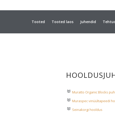
Tooted
Tooted laos
Juhendid
Tehtu
HOOLDUSJU
Muratto Organic Blocks pu
Muraspec vinüültapeedi h
Seinakorgi hooldus