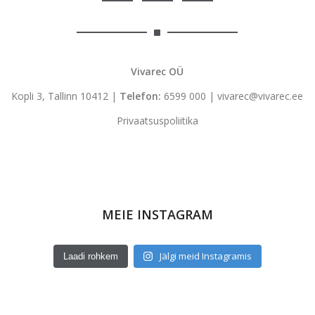
Vivarec OÜ
Kopli 3, Tallinn 10412 |
Telefon:
6599 000
|
vivarec@vivarec.ee
Privaatsuspoliitika
MEIE INSTAGRAM
Jälgi meid Instagramis
Laadi rohkem