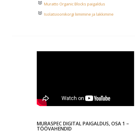
Muratto Organic Blocks paigaldus
Isolatsioonikorgi liimimine ja lakkimine
MURASPEC DIGITAL PAIGALDUS, OSA 1 –
TÖÖVAHENDID