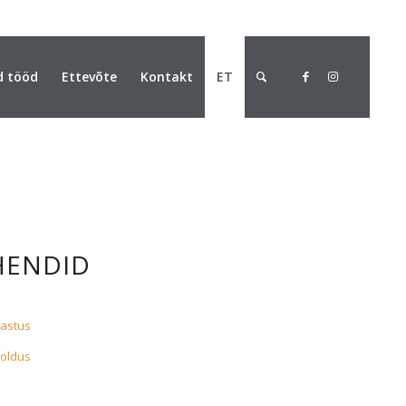
d tööd
Ettevõte
Kontakt
ET
HENDID
hastus
ooldus