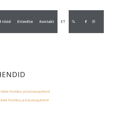
d tööd
Ettevõte
Kontakt
ET
HENDID
randate hooldus ja kasutusjuhend
andate hooldus ja kasutusjuhend