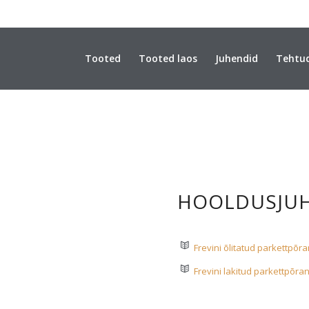
Tooted
Tooted laos
Juhendid
Tehtu
HOOLDUSJU
Frevini õlitatud parkettpõ
Frevini lakitud parkettpõr