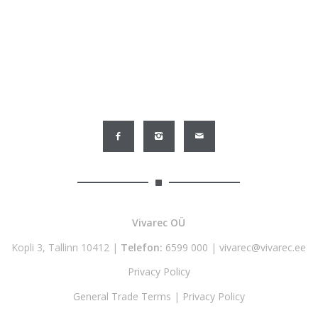
1 091,20 €.
545,60 €.
Vivarec OÜ
Kopli 3, Tallinn 10412 |
Telefon:
6599 000
|
vivarec@vivarec.ee
Privacy Policy
General Trade Terms
|
Privacy Policy