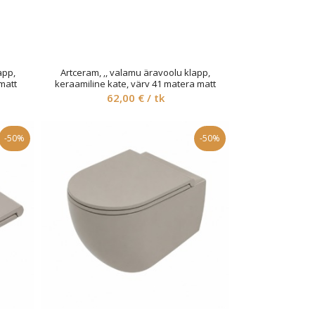
app,
Artceram, ‚, valamu äravoolu klapp,
matt
keraamiline kate, värv 41 matera matt
62,00
€
/ tk
-50%
-50%