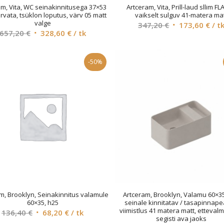
am, Vita, WC seinakinnitusega 37×53
Artceram, Vita, Prill-laud sllim FL
rvata, tsüklon loputus, värv 05 matt
vaikselt sulguv 41-matera ma
valge
Original
Cur
347,20
€
173,60
€
/ t
Original
Current
657,20
€
328,60
€
/ tk
price
pri
price
price
was:
is:
was:
is:
347,20 €.
173
-50%
657,20 €.
328,60 €.
m, Brooklyn, Seinakinnitus valamule
Artceram, Brooklyn, Valamu 60×35
60×35, h25
seinale kinnitatav / tasapinnape
viimistlus 41 matera matt, ettevalm
Original
Current
136,40
€
68,20
€
/ tk
segisti ava jaoks
price
price