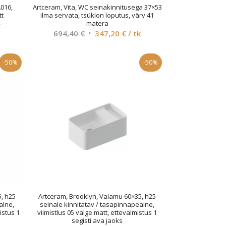
A016,
Artceram, Vita, WC seinakinnitusega 37×53
tt
ilma servata, tsüklon loputus, värv 41
matera
rent
k
Original
Current
694,40
€
347,20
€
/ tk
ce
price
price
was:
is:
,60 €.
-50%
-50%
694,40 €.
347,20 €.
, h25
Artceram, Brooklyn, Valamu 60×35, h25
alne,
seinale kinnitatav / tasapinnapealne,
istus 1
viimistlus 05 valge matt, ettevalmistus 1
segisti ava jaoks