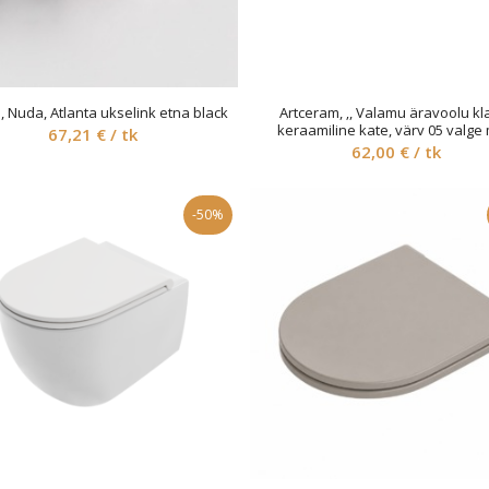
 Nuda, Atlanta ukselink etna black
Artceram, ‚, Valamu äravoolu kl
keraamiline kate, värv 05 valge 
67,21
€
/ tk
62,00
€
/ tk
-50%