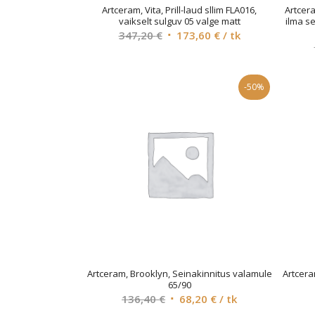
Artceram, Vita, Prill-laud sllim FLA016,
Artcer
vaikselt sulguv 05 valge matt
ilma se
Original
Current
347,20
€
173,60
€
/ tk
price
price
was:
is:
347,20 €.
173,60 €.
-50%
Artceram, Brooklyn, Seinakinnitus valamule
Artcera
65/90
Original
Current
136,40
€
68,20
€
/ tk
price
price