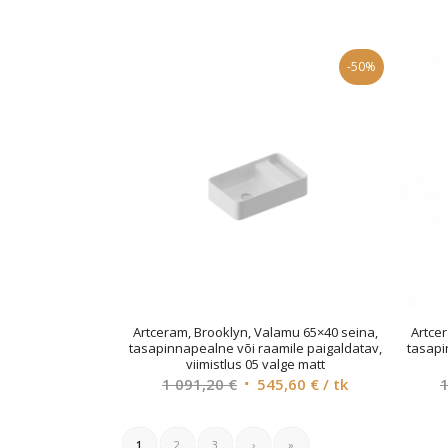
was:
is:
136,40 €.
68,20 €.
-50%
Artceram, Brooklyn, Valamu 65×40 seina,
Artce
tasapinnapealne või raamile paigaldatav,
tasapi
viimistlus 05 valge matt
Original
Current
1 091,20
€
545,60
€
/ tk
price
price
was:
is:
1
2
3
›
»